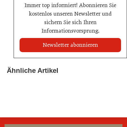
Immer top informiert! Abonnieren Sie
kostenlos unseren Newsletter und
sichern Sie sich Ihren
Informationsvorsprung.
Newsletter abonnieren
21. Juli 2026
21. Juli 2026
War die Fußball-WM 2026 für Ihren Betrieb ein
Ähnliche Artikel
Stipendium für Nachwuchstalent in der Wiener
Geschäft?
20. Juli 2026
Gastronomie
Initiative zu Bargeldkultur in der Gastronomie
Gastronomie
Gastronomie
Gastronomie