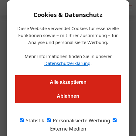
Mediadaten
Cookies & Datenschutz
Diese Website verwendet Cookies für essenzielle
Startseite
/
Gastro & Hotel
Funktionen sowie – mit Ihrer Zustimmung – für
Gastronomie
Analyse und personalisierte Werbung.
Neue Crew übernimmt das
Mehr Informationen finden Sie in unserer
Ruder
Datenschutzerklärung
.
Alexander Grübling
31.01.2024, 09:59 Uhr
Alle akzeptieren
Ablehnen
Vier Köche wollen frischen Wind in das traditionsreiche
Handwerk Restaurant im Wiener Arcotel Wimberger bringen.
Statistik
Personalisierte Werbung
Das Handwerk Restaurant in Wien Neubau
Externe Medien