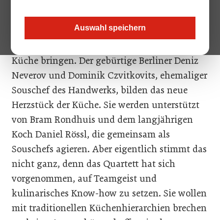
erlebt gerade eine kulinarische Renaissance:
Ein neues, vierköpfiges Team bestehend aus
Auswahl speichern
zwei Küchenchefs und zwei Souschefs, will
eine frische Brise in die zeitgenössische Bio-
Küche bringen. Der gebürtige Berliner Deniz
Neverov und Dominik Czvitkovits, ehemaliger
Souschef des Handwerks, bilden das neue
Herzstück der Küche. Sie werden unterstützt
von Bram Rondhuis und dem langjährigen
Koch Daniel Rössl, die gemeinsam als
Souschefs agieren. Aber eigentlich stimmt das
nicht ganz, denn das Quartett hat sich
vorgenommen, auf Teamgeist und
kulinarisches Know-how zu setzen. Sie wollen
mit traditionellen Küchenhierarchien brechen