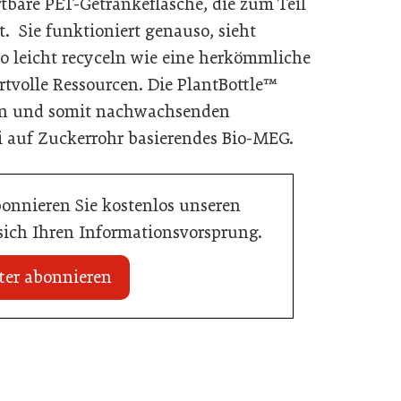
tbare PET-Getränkeflasche, die zum Teil
t. Sie funktioniert genauso, sieht
o leicht recyceln wie eine herkömmliche
rtvolle Ressourcen. Die PlantBottle™
hen und somit nachwachsenden
i auf Zuckerrohr basierendes Bio-MEG.
bonnieren Sie kostenlos unseren
 sich Ihren Informationsvorsprung.
ter abonnieren
20. Juli 2026
Initiative zu Bargeldkultur in der
 Nachwuchstalent in
Gastronomie
stronomie