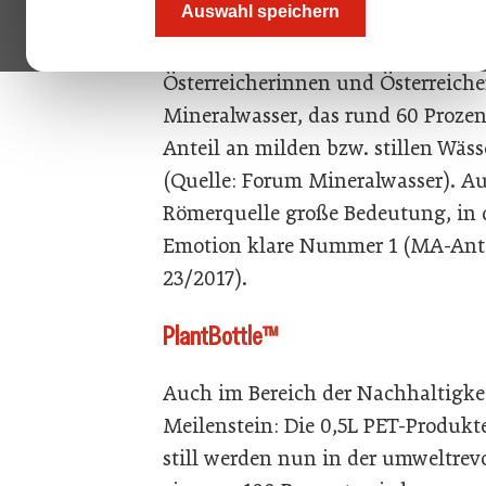
Auswahl speichern
Bewertet wurden Mineralstoffgeha
Pestizidanteil, Verpackung und Ke
Österreicherinnen und Österreicher
Mineralwasser, das rund 60 Proz
Anteil an milden bzw. stillen Wäss
(Quelle: Forum Mineralwasser). A
Römerquelle große Bedeutung, in 
Emotion klare Nummer 1 (MA-Antei
23/2017).
PlantBottle™
Auch im Bereich der Nachhaltigkei
Meilenstein: Die 0,5L PET-Produkt
still werden nun in der umweltrev