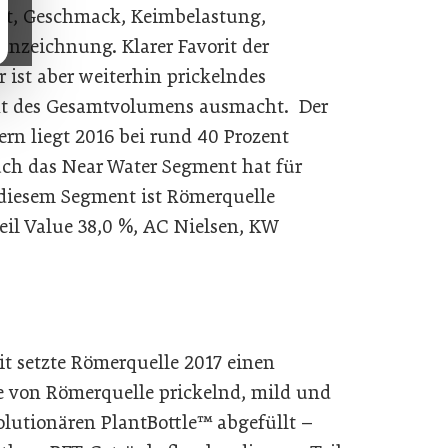
lt, Geschmack, Keimbelastung,
nnzeichnung. Klarer Favorit der
 ist aber weiterhin prickelndes
ent des Gesamtvolumens ausmacht. Der
ern liegt 2016 bei rund 40 Prozent
uch das Near Water Segment hat für
diesem Segment ist Römerquelle
l Value 38,0 %, AC Nielsen, KW
t setzte Römerquelle 2017 einen
e von Römerquelle prickelnd, mild und
olutionären PlantBottle™ abgefüllt –