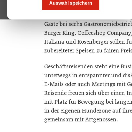
Auswahl speichern
Pölten an der A1 eröffnet. Pausier
ein breites kulinarisches Angebot
Gäste bei sechs Gastronomiebetr
Burger King, Coffeeshop Company, 
Italiana und Rosenberger sollen fü
zubereiteter Speisen zu fairen Prei
Geschäftsreisenden steht eine Bu
unterwegs in entspannter und disk
E-Mails oder auch Meetings mit Ge
Reisende freuen sich über einen I
mit Platz für Bewegung bei lange
in der eigenen Hundezone auf ihr
gemeinsam mit Artgenossen.