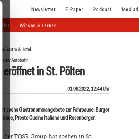
Newsletter
E-Paper
Podcast
Mediad
eller
Wissen & Lernen
ite
/
Gastro & Hotel
an der Autobahn
 eröffnet in St. Pölten
01.08.2022, 12:44 Uhr
ort sechs Gastronomieangebote zur Fahrpause: Burger
rdsee, Presto Cucina Italiana und Rosenberger.
rk der TQSR Group hat soeben in St.