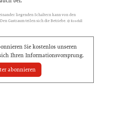
auch bei.
neinander liegenden Schaltern kann von den
Den Gastraum teilen sich die Betriebe.
© Rosehill
bonnieren Sie kostenlos unseren
 sich Ihren Informationsvorsprung.
ter abonnieren
20. Juli 2026
Initiative zu Bargeldkultur in der
 Nachwuchstalent in
Gastronomie
stronomie
Gastronomie