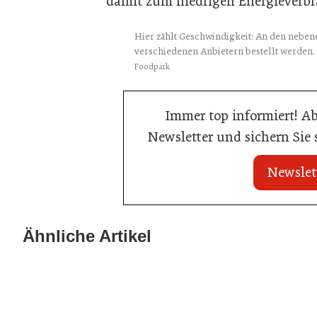
damit zum niedrigen Energieverbr
Hier zählt Geschwindigkeit: An den nebe
verschiedenen Anbietern bestellt werden. 
Foodpark
Immer top informiert! A
Newsletter und sichern Sie
Newslet
21. Juli 2026
21. Juli 2026
War die Fußball-WM 2026 für Ihren
Stipendium für
Ähnliche Artikel
Betrieb ein Geschäft?
der Wiener Ga
Gastronomie
Gastronomie