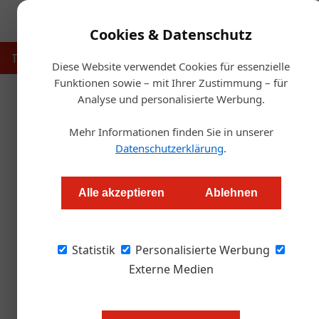
Cookies & Datenschutz
Touristik
Gastronomie
Hotellerie
Handel & Herst
Diese Website verwendet Cookies für essenzielle
Funktionen sowie – mit Ihrer Zustimmung – für
Analyse und personalisierte Werbung.
Startse
Mehr Informationen finden Sie in unserer
Essen 
Datenschutzerklärung
.
Rosehill Foodpark
Alle akzeptieren
Ablehnen
Alexander Grübling
Statistik
Personalisierte Werbung
Auf 1.700 Quadratmetern Fläche laden ab sof
King, Coffeeshop Company, Fast’and’Fresh, No
Externe Medien
Der bisher größte Rosehill Foodpa