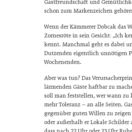
Gastfreundschaft und Gemütlichkei
schon zum Markenzeichen gehör
Wenn der Kämmerer Dobcak das Wor
Zornesröte in sein Gesicht: „Ich k
kennt. Manchmal geht es dabei ums
Dutzenden eigentlich unnötigen Po
Wochenenden.
Aber was tun? Das Verursacherprin
lärmenden Gäste haftbar zu mache
soll man feststellen, wer wann zu
mehr Toleranz – an alle Seiten. G
gegenüber guten Willen zu zeigen 
oder außerhalb er Lokale Schilder
dass nach 22 Uhr oder 23 Uhr Ruhe