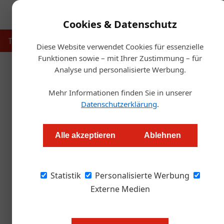
Cookies & Datenschutz
Touristik
Gastronomie
Hotellerie
Handel & Herst
Diese Website verwendet Cookies für essenzielle
Funktionen sowie – mit Ihrer Zustimmung – für
Analyse und personalisierte Werbung.
Startse
Mehr Informationen finden Sie in unserer
Ruhestörung: Wenn die
Datenschutzerklärung
.
Daniel Nutz
Alle akzeptieren
Ablehnen
Fast jeder Wirt hatte schon einmal Probleme 
Statistik
es durch das Rauchverbot noch schlimmer wir
Personalisierte Werbung
lösen.
Externe Medien
Den Heurigen „Feuerwehr Wagner“ 