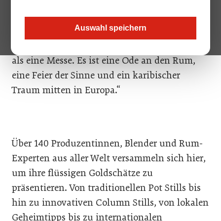
Koloss im Herzen Ottakrings, wird sich wieder
in eine Insel des Rum-Glücks verwandeln.
Auswahl speichern
Veranstalter Nicolas Hold von HSG Events
verspricht: „Das Vienna Rumfestival ist mehr
als eine Messe. Es ist eine Ode an den Rum,
eine Feier der Sinne und ein karibischer
Traum mitten in Europa.“
Über 140 Produzentinnen, Blender und Rum-
Experten aus aller Welt versammeln sich hier,
um ihre flüssigen Goldschätze zu
präsentieren. Von traditionellen Pot Stills bis
hin zu innovativen Column Stills, von lokalen
Geheimtipps bis zu internationalen