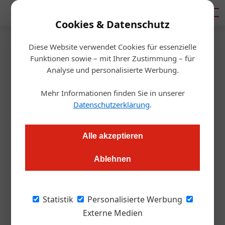
Mediadaten
Cookies & Datenschutz
Diese Website verwendet Cookies für essenzielle
Startseite
/
Gastro & Hotel
Funktionen sowie – mit Ihrer Zustimmung – für
Rumfestival 2024: Wien wird
Analyse und personalisierte Werbung.
wieder zur Rum-Hauptstadt
Mehr Informationen finden Sie in unserer
Datenschutzerklärung
.
Redaktion.OEGZ
20.12.2023, 10:33 Uhr
Alle akzeptieren
Das ehrwürdige Gemäuer der Ottakringer Brauerei
Ablehnen
verwandelt sich am 20. und 21. September 2024 in einen
karibischen Traum.
Statistik
Personalisierte Werbung
Die Ottakringer Brauerei, dieser altehrwürdige
Externe Medien