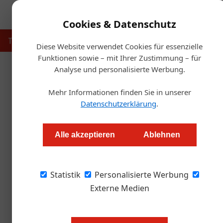
Cookies & Datenschutz
Touristik
Gastronomie
Hotellerie
Handel & Herst
Diese Website verwendet Cookies für essenzielle
Funktionen sowie – mit Ihrer Zustimmung – für
Analyse und personalisierte Werbung.
Startse
Mehr Informationen finden Sie in unserer
Datenschutzerklärung
.
Salzburg feierte das F
Alle akzeptieren
Ablehnen
Alexander Tempelmayr
Statistik
Personalisierte Werbung
Beim „Fest der touristischen Lehre 2024“ wu
Lehrlinge und zahlreiche Diplomabsolventen, 
Externe Medien
Bild oben: Große Freude bei den Ab