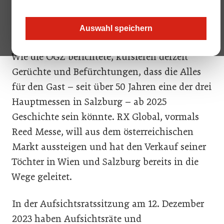
vertraglich dazu verpflichtet, Leitmessen wie
die „Alles für den Gast“ zu veranstalten.
Auswahl speichern
Wie
die ÖGZ
berichtete, kursieren derzeit
Gerüchte und Befürchtungen, dass die Alles
für den Gast – seit über 50 Jahren eine der drei
Hauptmessen in Salzburg – ab 2025
Geschichte sein könnte.
RX Global, vormals
Reed Messe, will aus dem österreichischen
Markt aussteigen und hat den Verkauf seiner
Töchter in Wien und Salzburg bereits in die
Wege geleitet.
In der Aufsichtsratssitzung am 12. Dezember
2023 haben Aufsichtsräte und