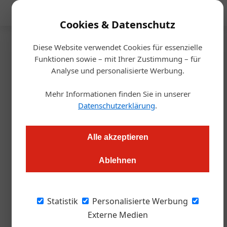
Mediadaten
Cookies & Datenschutz
Diese Website verwendet Cookies für essenzielle
Startseite
/
Gastro & Hotel
Funktionen sowie – mit Ihrer Zustimmung – für
Messe
Analyse und personalisierte Werbung.
Salzburger wollen „Gast“
Mehr Informationen finden Sie in unserer
selbst veranstalten
Datenschutzerklärung
.
Alexander Tempelmayr
13.12.2023, 16:07 Uhr
Alle akzeptieren
Ablehnen
Exklusiv: Inmitten wachsender Unsicherheit über die Zukunft
der "Alles für den Gast", bahnt sich eine entscheidende
Wende an.
Statistik
Personalisierte Werbung
Externe Medien
Bild oben: RX-Global ist noch bis Ende 2024