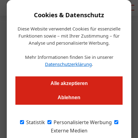
Mediadaten
Cookies & Datenschutz
Diese Website verwendet Cookies für essenzielle
Startseite
/
Gastro & Hotel
Funktionen sowie – mit Ihrer Zustimmung – für
SalzburgerLand Tourismus
Analyse und personalisierte Werbung.
gewinnt Staatspreis für
Mehr Informationen finden Sie in unserer
Datenschutzerklärung
.
Digitalisierung
Alle akzeptieren
Thomas Askan Vierich
10.04.2019, 15:38 Uhr
Ablehnen
SalzburgerLand Tourismus entwickelte als erste Destination
Europas einen Touristischen Knowledge Graph und erhielt
Statistik
Personalisierte Werbung
dafür den österreichischen Staatspreis für Digitalisierung im
Externe Medien
Bereich „Künstliche Intelligenz“.