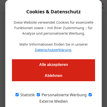
Mediadaten
Cookies & Datenschutz
Diese Website verwendet Cookies für essenzielle
Startseite
/
Gastro & Hotel
Funktionen sowie – mit Ihrer Zustimmung – für
Schlumberger verkauf Freihof
Analyse und personalisierte Werbung.
Mehr Informationen finden Sie in unserer
Redaktion.OEGZ
10.07.2007, 16:36 Uhr
Datenschutzerklärung
.
Rückwirkend zum 31.3.2007 hat die Hämmerle
Alle akzeptieren
Vermögensverwaltung GmbH (im Allein-Eigentum der Familie
Gebhard Hämmerle) die Anteile der Schlumberger Wein- und
Ablehnen
Sektkellerei GmbH, Wien, an der Freihof Destillerie Lustenau
übernommen und hält nunmehr 100% der
Gesellschaftsanteile. Über den Kaufpreis wurde
Statistik
Personalisierte Werbung
Stillschweigen vereinbart.
Externe Medien