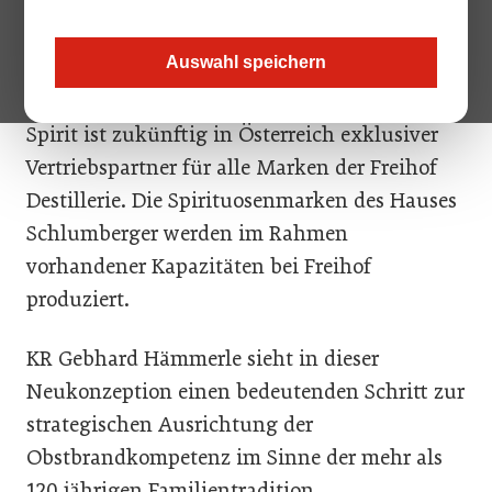
Gleichzeitig wurden langjährige Verträge über
Auswahl speichern
die weitere Zusammenarbeit in Vertrieb und
Produktion abgeschlossen. Schlumberger/Top
Spirit ist zukünftig in Österreich exklusiver
Vertriebspartner für alle Marken der Freihof
Destillerie. Die Spirituosenmarken des Hauses
Schlumberger werden im Rahmen
vorhandener Kapazitäten bei Freihof
produziert.
KR Gebhard Hämmerle sieht in dieser
Neukonzeption einen bedeutenden Schritt zur
strategischen Ausrichtung der
Obstbrandkompetenz im Sinne der mehr als
120 jährigen Familientradition.