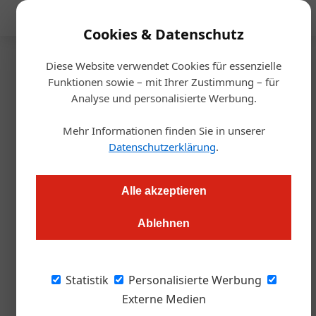
Mediadaten
Cookies & Datenschutz
Diese Website verwendet Cookies für essenzielle
Startseite
/
Gastro & Hotel
Funktionen sowie – mit Ihrer Zustimmung – für
Gastronomie
Analyse und personalisierte Werbung.
Zur EM sagen Schnaps-
Mehr Informationen finden Sie in unserer
Produzenten: „Lass Dein Auto
Datenschutzerklärung
.
stehen“!
Alle akzeptieren
Roland Graf
10.06.2024, 15:45 Uhr
Ablehnen
Der Spirituosenverband nützt das erste EM-Wochenende zur
Statistik
Personalisierte Werbung
Bewusstseinsbildung in 120 Bars: Alkoholgenuss ja, aber dann
Externe Medien
wird nicht mehr selbst gefahren – dafür gibt es Gutscheine.