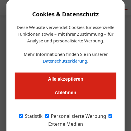
Mediadaten
Cookies & Datenschutz
Diese Website verwendet Cookies für essenzielle
Startseite
/
Gastro & Hotel
Funktionen sowie – mit Ihrer Zustimmung – für
Serie „Mein Wirtshaus“:
Analyse und personalisierte Werbung.
Buzihütte
Mehr Informationen finden Sie in unserer
Datenschutzerklärung
.
Redaktion
24.06.2021, 12:57 Uhr
Alle akzeptieren
Mit Blick auf Innsbruck erlaubt die Buzihütte eine Reise in eine
Ablehnen
Vergangenheit, in der man Braten und Bier noch bei
Kerzenschein genoss. Familie Strauss beweist aber auch,
dass saisonale, regionale Küche immer aktuell ist.
Statistik
Personalisierte Werbung
Externe Medien
Die ersten beiden Strophen aus Eduard Sporers