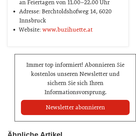
an Feiertagen von 11.00–22.00 Uhr
Adresse: Berchtoldshofweg 14, 6020
Innsbruck
Website:
www.buzihuette.at
Immer top informiert! Abonnieren Sie
kostenlos unseren Newsletter und
sichern Sie sich Ihren
Informationsvorsprung.
Newsletter abonnieren
21. Juli 2026
21. Juli 2026
War die Fußball-WM 2026 für Ihren Betrieb ein
Ähnliche Artikel