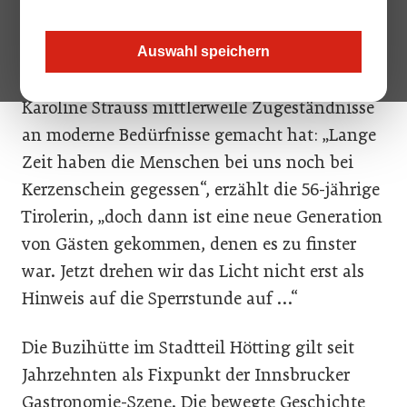
„Buzihüttenlied“ erzählen von der guten alten
Zeit, die man heute in der uralten Holzstube
Auswahl speichern
immer noch zu spüren vermag. Auch wenn
Karoline Strauss mittlerweile Zugeständnisse
an moderne Bedürfnisse gemacht hat: „Lange
Zeit haben die Menschen bei uns noch bei
Kerzenschein gegessen“, erzählt die 56-jährige
Tirolerin, „doch dann ist eine neue Generation
von Gästen gekommen, denen es zu finster
war. Jetzt drehen wir das Licht nicht erst als
Hinweis auf die Sperrstunde auf …“
Die Buzihütte im Stadtteil Hötting gilt seit
Jahrzehnten als Fixpunkt der Innsbrucker
Gastronomie-Szene. Die bewegte Geschichte