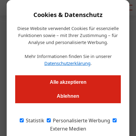
Mediadaten
Cookies & Datenschutz
Diese Website verwendet Cookies für essenzielle
Startseite
/
Gastro & Hotel
Funktionen sowie – mit Ihrer Zustimmung – für
Serie „Mein Wirtshaus“:
Analyse und personalisierte Werbung.
Stanihof
Mehr Informationen finden Sie in unserer
Datenschutzerklärung
.
Redaktion
06.05.2021, 08:55 Uhr
Alle akzeptieren
Weil Service-Chefin Nicole Hruska überzeugte Veganerin ist,
Ablehnen
erweiterte sie gemeinsam mit Ehemann Peter die Speisekarte
im St. Pöltner „Stanihof“ um fleischfreie Alternativen. Der
Erfolg ist der Lohn für eine riskante Entscheidung.
Statistik
Personalisierte Werbung
Externe Medien
Für Nicole Hruska war schon als Kind klar: