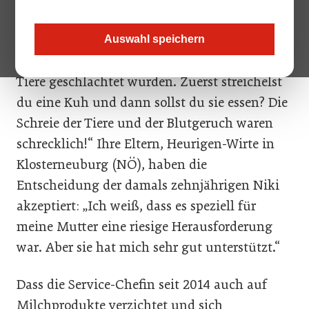
Fleisch kommt ihr nicht mehr auf den Teller.
„Wir haben regelmäßig in der Steiermark
Auswahl speichern
‚Urlaub am Bauernhof‘ gemacht, wo auch
Tiere geschlachtet wurden. Zuerst streichelst
du eine Kuh und dann sollst du sie essen? Die
Schreie der Tiere und der Blutgeruch waren
schrecklich!“ Ihre Eltern, Heurigen-Wirte in
Klosterneuburg (NÖ), haben die
Entscheidung der damals zehnjährigen Niki
akzeptiert: „Ich weiß, dass es speziell für
meine Mutter eine riesige Herausforderung
war. Aber sie hat mich sehr gut unterstützt.“
Dass die Service-Chefin seit 2014 auch auf
Milchprodukte verzichtet und sich