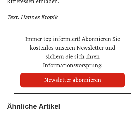
Ritteressen einladen.“
Text: Hannes Kropik
Immer top informiert! Abonnieren Sie
kostenlos unseren Newsletter und
sichern Sie sich Ihren
Informationsvorsprung.
Newsletter abonnieren
21. Juli 2026
21. Juli 2026
War die Fußball-WM 2026 für Ihren Betrieb ein
Ähnliche Artikel
Stipendium für Nachwuchstalent in der Wiener
Geschäft?
20. Juli 2026
Gastronomie
Initiative zu Bargeldkultur in der Gastronomie