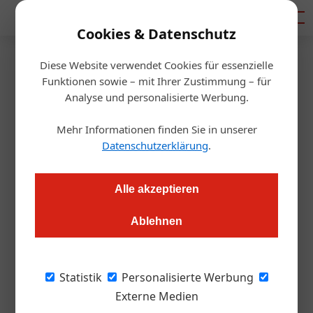
Mediadaten
Cookies & Datenschutz
Diese Website verwendet Cookies für essenzielle
Startseite
/
Gastro & Hotel
Funktionen sowie – mit Ihrer Zustimmung – für
Sexy Fusion im Pfefferschiff
Analyse und personalisierte Werbung.
Mehr Informationen finden Sie in unserer
Thomas Askan Vierich
11.02.2016, 08:56 Uhr
Datenschutzerklärung
.
Im Pfefferschiff kocht Jürgen Vigné frankophil österreichisch
Alle akzeptieren
mit asiatischen Anleihen. Zum Einstieg und zum sechsjährigen
Jubiläum gibt es bis Ostern ein „sex-gängiges Menü“ für 66
Ablehnen
Euro. Wir haben es ausprobiert.
Statistik
Personalisierte Werbung
Es ist ja nicht so, dass Salzburg und
Externe Medien
Umgebung einen Mangel an tollen Lokalen