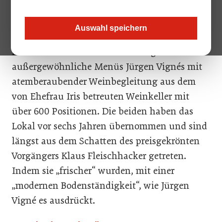
hätte. Doch das Pfefferschiff in Hallwang ist
schon etwas Besonderes. In einem 300 Jahre
Auswahl speichern
alten Pfarrhof sitzt man in drei kleinen,
modern dekorierten Stuben und genießt
außergewöhnliche Menüs Jürgen Vignés mit
atemberaubender Weinbegleitung aus dem
von Ehefrau Iris betreuten Weinkeller mit
über 600 Positionen. Die beiden haben das
Lokal vor sechs Jahren übernommen und sind
längst aus dem Schatten des preisgekrönten
Vorgängers Klaus Fleischhacker getreten.
Indem sie „frischer“ wurden, mit einer
„modernen Bodenständigkeit“, wie Jürgen
Vigné es ausdrückt.