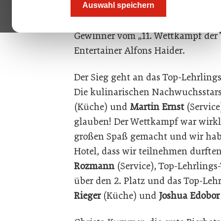
Auswahl speichern
Das Highlight des Top-Lehrlings-E
Gewinner vom „11. Wettkampf der
Entertainer Alfons Haider.
Der Sieg geht an das Top-Lehrlings
Die kulinarischen Nachwuchsstars
(Küche) und
Martin
Ernst
(Servic
glauben! Der Wettkampf war wirkl
großen Spaß gemacht und wir habe
Hotel, dass wir teilnehmen durfte
Rozmann
(Service), Top-Lehrlings-
über den 2. Platz und das Top-Leh
Rieger
(Küche) und
Joshua
Edobor