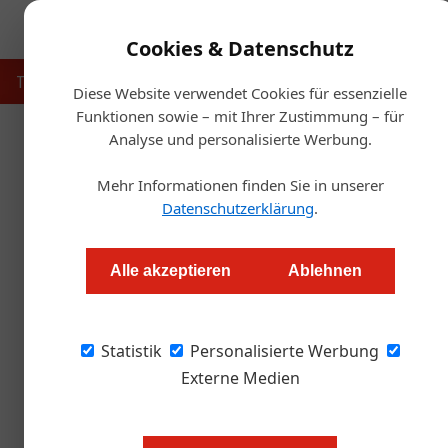
Cookies & Datenschutz
Touristik
Gastronomie
Hotellerie
Handel & Herst
Diese Website verwendet Cookies für essenzielle
Funktionen sowie – mit Ihrer Zustimmung – für
Analyse und personalisierte Werbung.
Startse
Mehr Informationen finden Sie in unserer
Siegerehrung vom „11. Wettkam
Datenschutzerklärung
.
Redaktion
Alle akzeptieren
Ablehnen
Über 600 namhafte Repräsentanten der Touris
Statistik
Amuse Bouche die kulinarischen Nachwuchssta
Personalisierte Werbung
Jugendlichen beim „11. Wettkampf der Top-Leh
Externe Medien
Arcotel Wimberger Wien einmal mehr zum Hots
Wiener Spitzenhotellerie.