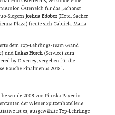
schafterin Österreichs, verkündete die
rauUnion Österreich für das „Schönst
equo-Siegern
Joshua
Edobor
(Hotel Sacher
ienna Plaza) freute sich Gabriela Maria
ierte dem Top-Lehrlings-Team Grand
e) und
Lukas
Horch
(Service) zum
red by Diversey, vergeben für die
se Bouche Finalmenüs 2018“.
che wurde 2008 von Piroska Payer in
ntanten der Wiener Spitzenhotellerie
itiative ist es, ausgewählte Top-Lehrlinge