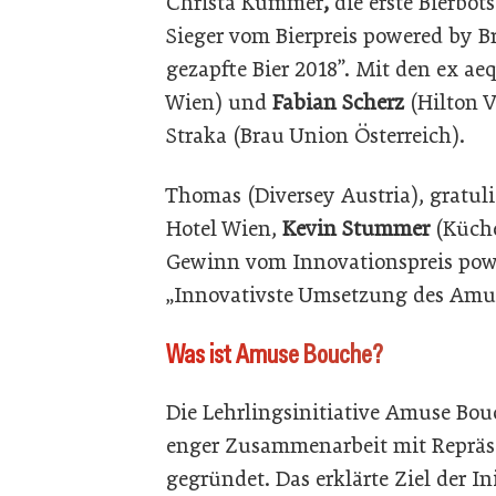
Christa Kummer
,
die erste Bierbot
Sieger vom Bierpreis powered by B
gezapfte Bier 2018”. Mit den ex a
Wien) und
Fabian
Scherz
(Hilton V
Straka (Brau Union Österreich).
Thomas (Diversey Austria), gratul
Hotel Wien,
Kevin
Stummer
(Küch
Gewinn vom Innovationspreis powe
„Innovativste Umsetzung des Amu
Was ist Amuse Bouche?
Die Lehrlingsinitiative Amuse Bou
enger Zusammenarbeit mit Repräse
gegründet. Das erklärte Ziel der In