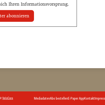
 sich Ihren Informationsvorsprung.
ter abonnieren
20. Juli 2026
Initiative zu Bargeldkultur in der
 Nachwuchstalent in
Gastronomie
stronomie
Gastronomie
it
VeloCore
Mediadaten
Abo bestellen
E-Paper App
Kontakt
Impres