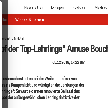
Newsletter
E-Paper
Podcast
Mediad
eller
Wissen & Lernen
ite
/
Gastro & Hotel
pf der Top-Lehrlinge“ Amuse Bouc
05.12.2018, 14:22 Uhr
musbranche stellten bei der Weihnachtsfeier von
rs ins Rampenlicht und würdigten die Leistungen der
rlinge“: So wurde der neu renovierte Ballsaal des
pot der außergewöhnlichen Lehrlingsinitiative der