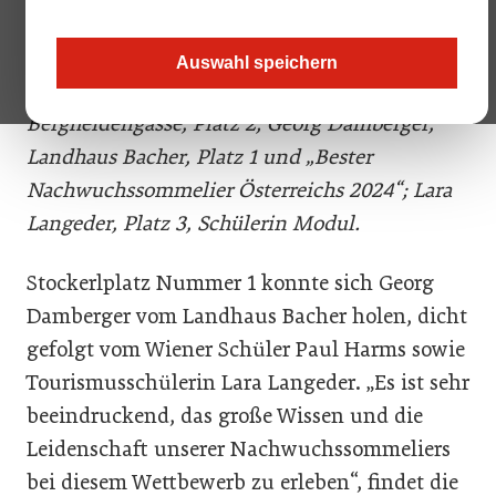
Bild oben: Junge Sommelier-Talente auf dem
Auswahl speichern
Podest (v.l.): Paul Harms, Schüler der HLTW 13
Bergheidengasse, Platz 2; Georg Damberger,
Landhaus Bacher, Platz 1 und „Bester
Nachwuchssommelier Österreichs 2024“; Lara
Langeder, Platz 3, Schülerin Modul.
Stockerlplatz Nummer 1 konnte sich Georg
Damberger vom Landhaus Bacher holen, dicht
gefolgt vom Wiener Schüler Paul Harms sowie
Tourismusschülerin Lara Langeder. „Es ist sehr
beeindruckend, das große Wissen und die
Leidenschaft unserer Nachwuchssommeliers
bei diesem Wettbewerb zu erleben“, findet die