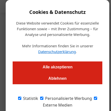
Mediadaten
Cookies & Datenschutz
Diese Website verwendet Cookies für essenzielle
Startseite
/
Gastro & Hotel
Funktionen sowie – mit Ihrer Zustimmung – für
Sommelier
Analyse und personalisierte Werbung.
Sommelier Union Austria kürt
Mehr Informationen finden Sie in unserer
Talente
Datenschutzerklärung
.
Redaktion.OEGZ
22.10.2024, 16:14 Uhr
Alle akzeptieren
Ablehnen
Der jährlich stattfindende Wettbewerb der Sommelier Union
Austria für junge Berufsanwärter*innen in Ausbildung ging
auch 2024 unter wachsamen Augen des Juryvorsitzes und
Statistik
Personalisierte Werbung
Vizepräsidenten des deutschen Verbandes Philipp Künemund
Externe Medien
über die Bühne.