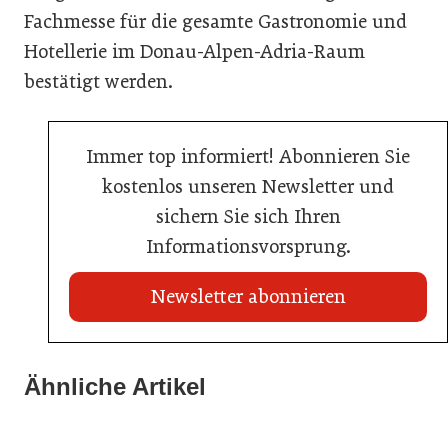
Fachmesse für die gesamte Gastronomie und
Hotellerie im Donau-Alpen-Adria-Raum
bestätigt werden.
Immer top informiert! Abonnieren Sie
kostenlos unseren Newsletter und
sichern Sie sich Ihren
Informationsvorsprung.
Newsletter abonnieren
21. Mai 2026
Wiener Brauer gewinnt Biersommelier-
Ähnliche Artikel
06. Mai 2026
06. Mai 2026
Staatsmeisterschaft 2026
Start-up aus St. Wolfgang bringt App für
Weinfrühling in Stegersbach