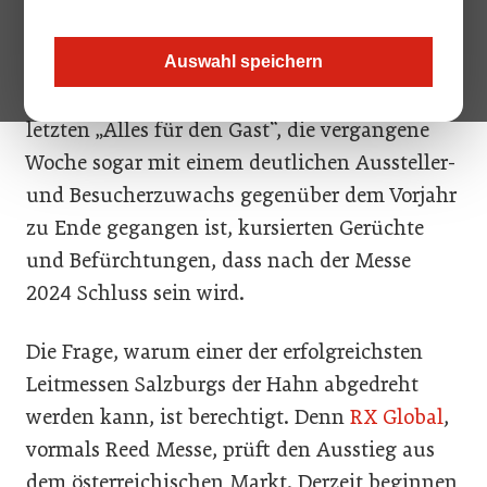
Gastronomie und Hotellerie, die seit 1970
alljährlich im Messezentrum Salzburg
Auswahl speichern
stattfindet, ab 2025 Geschichte sein? Auf der
letzten „Alles für den Gast“, die vergangene
Woche sogar mit einem deutlichen Aussteller-
und Besucherzuwachs gegenüber dem Vorjahr
zu Ende gegangen ist, kursierten Gerüchte
und Befürchtungen, dass nach der Messe
2024 Schluss sein wird.
Die Frage, warum einer der erfolgreichsten
Leitmessen Salzburgs der Hahn abgedreht
werden kann, ist berechtigt. Denn
RX Global
,
vormals Reed Messe, prüft den Ausstieg aus
dem österreichischen Markt. Derzeit beginnen