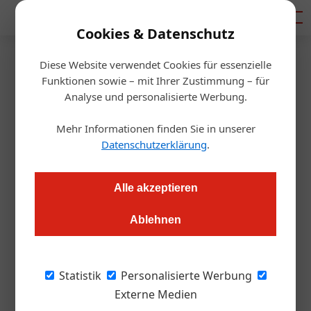
Mediadaten
Cookies & Datenschutz
Diese Website verwendet Cookies für essenzielle
Startseite
/
Gastro & Hotel
Funktionen sowie – mit Ihrer Zustimmung – für
Exklusiv
Analyse und personalisierte Werbung.
Sperrstunde für die „Gast“ ab
Mehr Informationen finden Sie in unserer
2025?
Datenschutzerklärung
.
Alexander Tempelmayr
22.11.2023, 17:54 Uhr
Alle akzeptieren
Ablehnen
Letzte Runde oder Neustart? Die Zukunft der "Alles für den
Gast" in Salzburg steht auf dem Spiel. Hinter den Kulissen
brodelt es.
Statistik
Personalisierte Werbung
Externe Medien
Wird Österreichs größte Fachmesse für