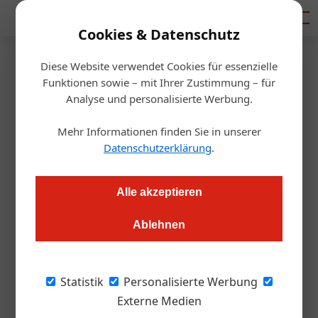
Mediadaten
Cookies & Datenschutz
Diese Website verwendet Cookies für essenzielle
Startseite
/
Gastro & Hotel
Funktionen sowie – mit Ihrer Zustimmung – für
Sprungbrett für die Karriere
Analyse und personalisierte Werbung.
Mehr Informationen finden Sie in unserer
Redaktion.OEGZ
11.10.2012, 00:00 Uhr
Datenschutzerklärung
.
Linz. Die Linzer hotspots Gastronomen und Hoteliers bieten
Alle akzeptieren
mit ihrem neuen "chili staff club" ein einzigartiges
Weiterbildungsprogramm für ihre Lehrlinge und Mitarbeiter
Ablehnen
an. Das Angebot wurde von den Unternehmern und leitenden
Mitarbeitern der Betriebe entwickelt.
Statistik
Personalisierte Werbung
Externe Medien
„hotspots – das Sprungbrett für deine