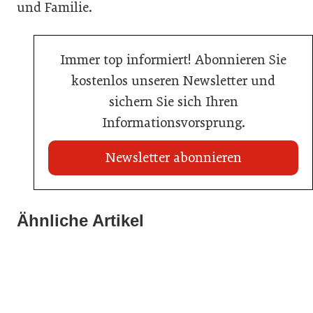
und Familie.
Immer top informiert! Abonnieren Sie
kostenlos unseren Newsletter und
sichern Sie sich Ihren
Informationsvorsprung.
Newsletter abonnieren
21. Juli 2026
21. Juli 2026
War die Fußball-WM 2026 für Ihren Betrieb ein
Ähnliche Artikel
Stipendium für Nachwuchstalent in der Wiener
Geschäft?
20. Juli 2026
Gastronomie
Initiative zu Bargeldkultur in der Gastronomie
Gastronomie
Gastronomie
Gastronomie