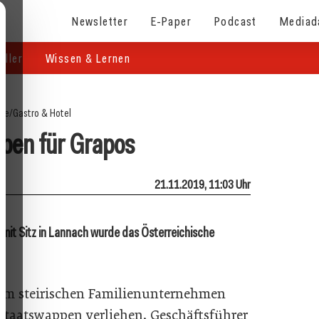
Newsletter
E-Paper
Podcast
Mediad
eller
Wissen & Lernen
ite
/
Gastro & Hotel
pen für Grapos
21.11.2019, 11:03 Uhr
mit Sitz in Lannach wurde das Österreichische
Dem steirischen Familienunternehmen
Staatswappen verliehen. Geschäftsführer