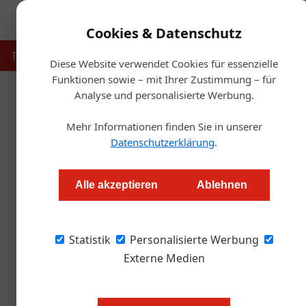
Cookies & Datenschutz
Touristik
Gastronomie
Hotellerie
Handel & Herst
Diese Website verwendet Cookies für essenzielle
Funktionen sowie – mit Ihrer Zustimmung – für
Analyse und personalisierte Werbung.
Startse
Mehr Informationen finden Sie in unserer
Staatswap
Datenschutzerklärung
.
Redaktion
Alle akzeptieren
Ablehnen
Dem steirischen Familienunternehmen Grapos 
Statistik
Staatswappen verliehen.
Personalisierte Werbung
Externe Medien
Am 12. November war es soweit: 
Grapos wurde das Österreichische 