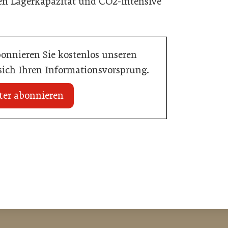
en Lagerkapazität und CO2-intensive
bonnieren Sie kostenlos unseren
 sich Ihren Informationsvorsprung.
ter abonnieren
20. Juli 2026
Initiative zu Bargeldkultur in der
 Nachwuchstalent in
Gastronomie
stronomie
Gastronomie