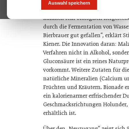
dieses alkoholfreien Getränks, d
Auswahl speichern
unterscheidet. „Limonaden sind Mi
nämlich rein biologisch hergestel
durch die Fermentation von Wasser
Bierbrauer gut gefallen“, erklärt S
Kiener. Die Innovation daran: Mal
Verfahren nicht in Alkohol, sond
Gluconsäure ist ein reines Naturp
vorkommt. Weitere Zutaten für die
natürliche Mineralien (Calcium 
Früchten und Kräutern. Bionade e
ein kalorienarmer erfrischender Du
Geschmacksrichtungen Holunder, 
erhältlich ist.
Über den „Neuzugang“ zeigt sich S