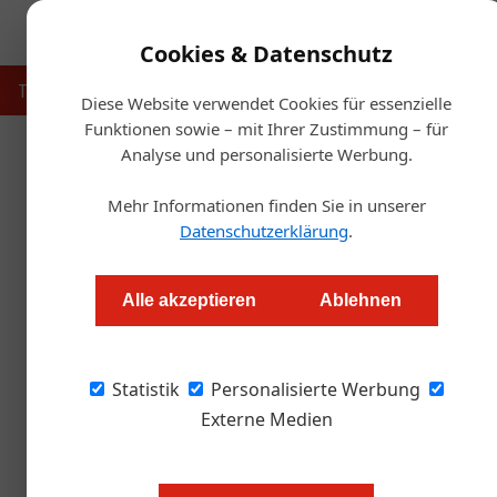
Cookies & Datenschutz
Touristik
Gastronomie
Hotellerie
Handel & Herst
Diese Website verwendet Cookies für essenzielle
Funktionen sowie – mit Ihrer Zustimmung – für
Analyse und personalisierte Werbung.
Startse
Mehr Informationen finden Sie in unserer
Stiegl übernimmt Exk
Datenschutzerklärung
.
Redaktion.OEGZ
Alle akzeptieren
Ablehnen
Statistik
Personalisierte Werbung
Ab sofort vertreibt Stiegl mit ihrer
Externe Medien
& Service Gesellschaft (Stiegl GSG)
Entscheidend für die Aufnahme ins