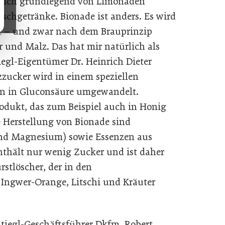
as sich grundlegend von Limonaden
schgetränke. Bionade ist anders. Es wird
lt – und zwar nach dem Brauprinzip
 und Malz. Das hat mir natürlich als
tiegl-Eigentümer Dr. Heinrich Dieter
zzucker wird in einem speziellen
ern in Gluconsäure umgewandelt.
rodukt, das zum Beispiel auch in Honig
 Herstellung von Bionade sind
und Magnesium) sowie Essenzen aus
nthält nur wenig Zucker und ist daher
rstlöscher, der in den
Ingwer-Orange, Litschi und Kräuter
tiegl-Geschäftsführer Dkfm. Robert