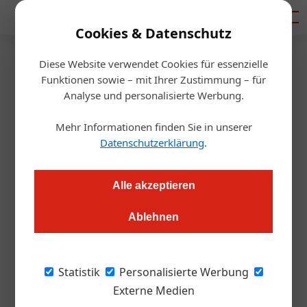
Mediadaten
Cookies & Datenschutz
Diese Website verwendet Cookies für essenzielle
Startseite
/
Gastro & Hotel
Funktionen sowie – mit Ihrer Zustimmung – für
Stift Klosterneuburg: Master
Analyse und personalisierte Werbung.
Sommelier gekürt
Mehr Informationen finden Sie in unserer
Datenschutzerklärung
.
Alexander Grübling
01.09.2022, 12:53 Uhr
Alle akzeptieren
Lediglich ein Kandidat schaffte es heuer: Die weltweit
Ablehnen
höchste Auszeichnung für Sommeliers geht an den Franzosen
Pierre-Marie Pattieu.
Statistik
Personalisierte Werbung
Das Stift Klosterneuburg ist neben London der
Externe Medien