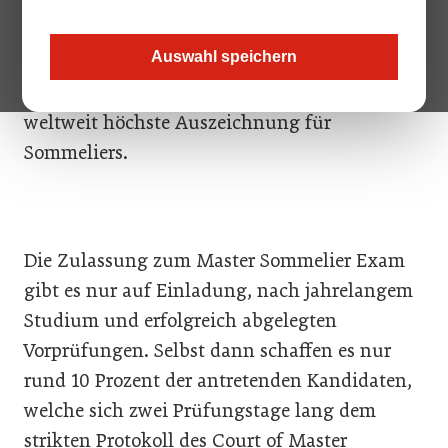
einzige Ort in Europa, an dem man die
Prüfung zum Master Sommelier ablegen kann
Auswahl speichern
– lediglich ein Kandidat schaffte heuer die
schwierigen Aufgaben und erhielt somit diese
weltweit höchste Auszeichnung für
Sommeliers.
Die Zulassung zum Master Sommelier Exam
gibt es nur auf Einladung, nach jahrelangem
Studium und erfolgreich abgelegten
Vorprüfungen. Selbst dann schaffen es nur
rund 10 Prozent der antretenden Kandidaten,
welche sich zwei Prüfungstage lang dem
strikten Protokoll des Court of Master