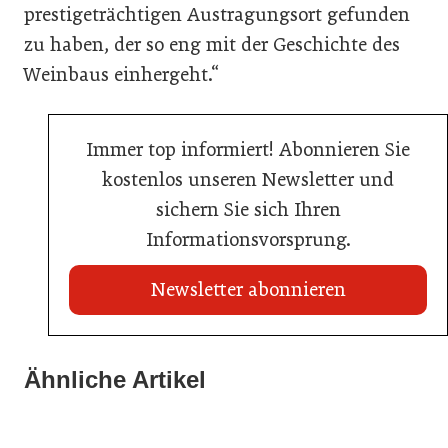
prestigeträchtigen Austragungsort gefunden
zu haben, der so eng mit der Geschichte des
Weinbaus einhergeht.“
Immer top informiert! Abonnieren Sie
kostenlos unseren Newsletter und
sichern Sie sich Ihren
Informationsvorsprung.
Newsletter abonnieren
21. Juli 2026
21. Juli 2026
War die Fußball-WM 2026 für Ihren Betrieb ein
Ähnliche Artikel
Stipendium für Nachwuchstalent in der Wiener
Geschäft?
20. Juli 2026
Gastronomie
Initiative zu Bargeldkultur in der Gastronomie