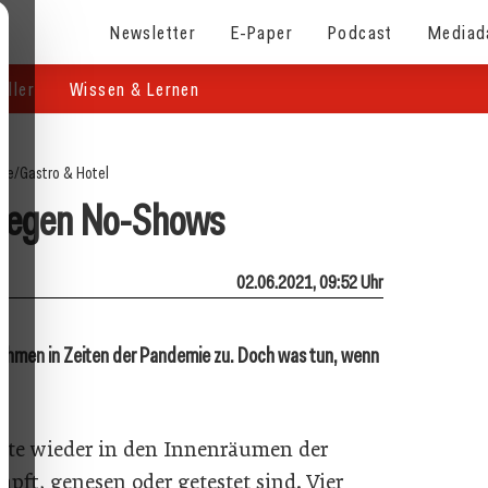
Newsletter
E-Paper
Podcast
Mediad
eller
Wissen & Lernen
ite
/
Gastro & Hotel
 gegen No-Shows
02.06.2021, 09:52 Uhr
nehmen in Zeiten der Pandemie zu. Doch was tun, wenn
Gäste wieder in den Innenräumen der
mpft, genesen oder getestet sind. Vier