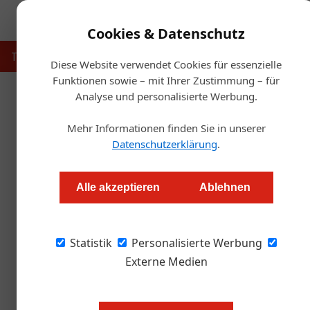
Cookies & Datenschutz
Touristik
Gastronomie
Hotellerie
Handel & Herst
Diese Website verwendet Cookies für essenzielle
Funktionen sowie – mit Ihrer Zustimmung – für
Analyse und personalisierte Werbung.
Startse
Mehr Informationen finden Sie in unserer
Strategien
Datenschutzerklärung
.
Andreas Lorenz-Meyer
Alle akzeptieren
Ablehnen
Die Tischreservierungen in der Gastronomie 
Statistik
die Gäste dann doch nicht kommen?
Personalisierte Werbung
Externe Medien
Endlich! Seit 19. Mai dürfen die 
Restaurants speisen, sofern sie gei