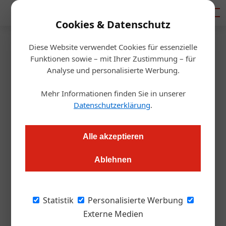
Mediadaten
Cookies & Datenschutz
Diese Website verwendet Cookies für essenzielle
Startseite
/
Gastro & Hotel
Funktionen sowie – mit Ihrer Zustimmung – für
Testa Rossa präsentiert junge
Analyse und personalisierte Werbung.
Linie
Mehr Informationen finden Sie in unserer
Datenschutzerklärung
.
Redaktion
19.01.2017, 14:05 Uhr
Alle akzeptieren
Die erste Testa Rossa Caffèbar Enzo eröffnet in Kufstein
Ablehnen
Die Franchise-Kette Testa Rossa baut eine
Statistik
Personalisierte Werbung
neue Linie auf. „Enzo“ soll verstärkt ein
Externe Medien
junges, lifestyleorientiertes Publikum