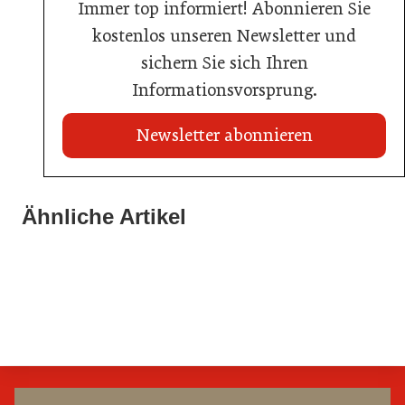
Immer top informiert! Abonnieren Sie
kostenlos unseren Newsletter und
sichern Sie sich Ihren
Informationsvorsprung.
Newsletter abonnieren
21. Juli 2026
21. Juli 2026
War die Fußball-WM 2026 für Ihren Betrieb ein
Ähnliche Artikel
Stipendium für Nachwuchstalent in der Wiener
Geschäft?
20. Juli 2026
Gastronomie
Initiative zu Bargeldkultur in der Gastronomie
Gastronomie
Gastronomie
Gastronomie