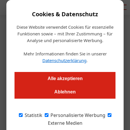
Mediadaten
Cookies & Datenschutz
Diese Website verwendet Cookies für essenzielle
Startseite
/
Gastro & Hotel
Funktionen sowie – mit Ihrer Zustimmung – für
Therme Wien eröffnet am 27.
Analyse und personalisierte Werbung.
September
Mehr Informationen finden Sie in unserer
Datenschutzerklärung
.
Redaktion.OEGZ
15.09.2010, 00:00 Uhr
Alle akzeptieren
Wien. In rund zwei Wochen eröffnet in Wien eine der
Ablehnen
modernsten Stadtthermen Europas: die "Therme Wien". Auf
dem Areal des alten Thermalbads Oberlaa wird die neue
Therme neben hochwertigen Wellness-Angeboten rund
Statistik
Personalisierte Werbung
4.000 Quadratmeter Wasserfläche, 3.000 Quadratmeter
Externe Medien
Saunaareal und einen 6.000 Quadratmeter umfassenden