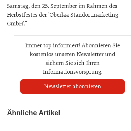
Samstag, den 25. September im Rahmen des
Herbstfestes der ‘Oberlaa Standortmarketing
GmbH’.“
Immer top informiert! Abonnieren Sie
kostenlos unseren Newsletter und
sichern Sie sich Ihren
Informationsvorsprung.
Newsletter abonnieren
22. Juli 2026
Travel Start-up Night 2026: Beste Tourismus-Idee
Ähnliche Artikel
22. Juli 2026
gesucht
20. Juli 2026
MCI-Professorin erhält internationale Auszeichnung