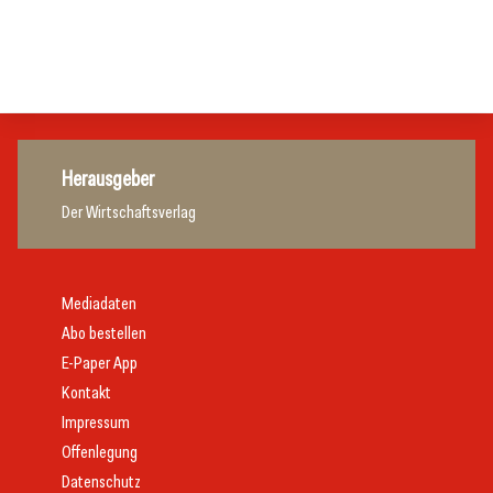
Zillertalbahn: Diesel hat ausgedient
Tourismusbranche
Tourismusbranche
Tourismusbranche
Herausgeber
Der Wirtschaftsverlag
Mediadaten
Abo bestellen
E-Paper App
Kontakt
Impressum
Offenlegung
Datenschutz