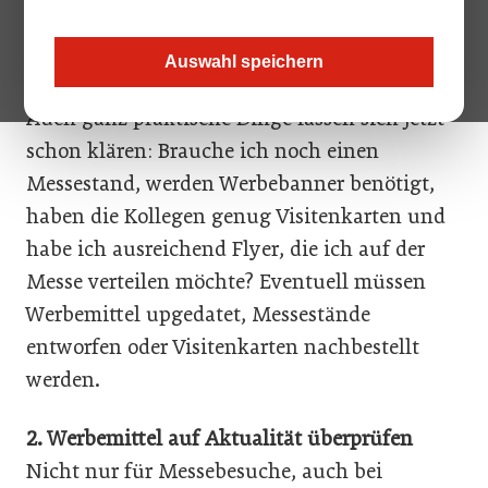
an. Die können Sie schon jetzt vorbereiten.
Was will ich zeigen, was ist neu, womit kann
Auswahl speichern
ich Kunden begeistern?
Auch ganz praktische Dinge lassen sich jetzt
schon klären: Brauche ich noch einen
Messestand, werden Werbebanner benötigt,
haben die Kollegen genug Visitenkarten und
habe ich ausreichend Flyer, die ich auf der
Messe verteilen möchte? Eventuell müssen
Werbemittel upgedatet, Messestände
entworfen oder Visitenkarten nachbestellt
werden.
2. Werbemittel auf Aktualität überprüfen
Nicht nur für Messebesuche, auch bei