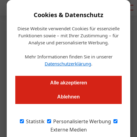
Mediadaten
Cookies & Datenschutz
Diese Website verwendet Cookies für essenzielle
Startseite
/
Gastro & Hotel
Funktionen sowie – mit Ihrer Zustimmung – für
Tipps fürs Marketing
Analyse und personalisierte Werbung.
Mehr Informationen finden Sie in unserer
Daniel Nutz
06.11.2019, 11:23 Uhr
Datenschutzerklärung
.
Das Jahr neigt sich dem Ende zu. Welche Marketing-
Alle akzeptieren
Maßnahmen kann man da noch setzen? Wir haben die
Experten von Cewe-Print nach fünf Tipps gefragt.
Ablehnen
1. Die nächste Messe kommt bestimmt
Statistik
Personalisierte Werbung
Der Herbst ist Messe- und Kongresszeit. Viele
Externe Medien
Branchentreffen stehen zu dieser Jahreszeit