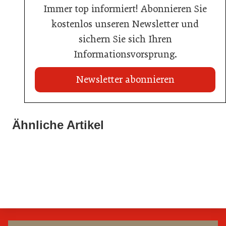
Immer top informiert! Abonnieren Sie
kostenlos unseren Newsletter und
sichern Sie sich Ihren
Informationsvorsprung.
Newsletter abonnieren
21. Juli 2026
21. Juli 2026
War die Fußball-WM 2026 für Ihren Betrieb ein
Ähnliche Artikel
Stipendium für Nachwuchstalent in der Wiener
Geschäft?
20. Juli 2026
Gastronomie
Initiative zu Bargeldkultur in der Gastronomie
Gastronomie
Gastronomie
Gastronomie