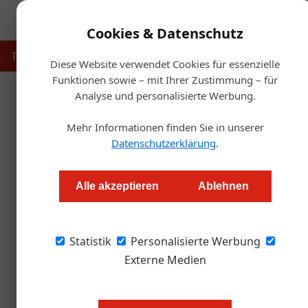
Cookies & Datenschutz
Touristik
Gastronomie
Hotellerie
Handel & Herst
Diese Website verwendet Cookies für essenzielle
Funktionen sowie – mit Ihrer Zustimmung – für
Analyse und personalisierte Werbung.
Startse
Mehr Informationen finden Sie in unserer
Toprestaura
Datenschutzerklärung
.
Redaktion
Alle akzeptieren
Ablehnen
Der Falstaff legt seinen neuen Genuss-Guide a
Statistik
Jahres kommt aus Israel.
Personalisierte Werbung
Externe Medien
Gastro-Rankings gibt es viele. Meis
In Österreich – wie auch internat