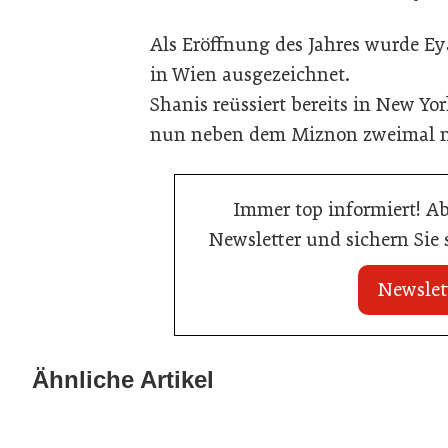
Als Eröffnung des Jahres wurde Ey
in Wien ausgezeichnet.
Shanis reüssiert bereits in New Yo
nun neben dem Miznon zweimal m
Immer top informiert! A
Newsletter und sichern Sie
Newslet
21. Juli 2026
21. Juli 2026
War die Fußball-WM 2026 für Ihren
Stipendium für
Ähnliche Artikel
Betrieb ein Geschäft?
der Wiener Ga