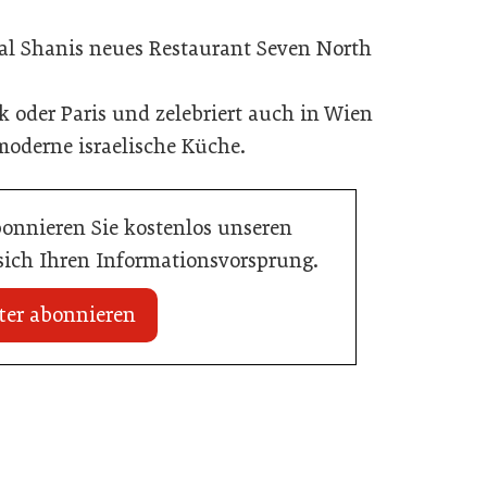
al Shanis neues Restaurant Seven North
rk oder Paris und zelebriert auch in Wien
oderne israelische Küche.
bonnieren Sie kostenlos unseren
 sich Ihren Informationsvorsprung.
ter abonnieren
20. Juli 2026
Initiative zu Bargeldkultur in der
 Nachwuchstalent in
Gastronomie
stronomie