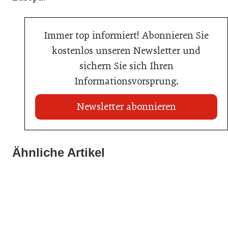
Immer top informiert! Abonnieren Sie
kostenlos unseren Newsletter und
sichern Sie sich Ihren
Informationsvorsprung.
Newsletter abonnieren
22. Juli 2026
Travel Start-up Night 2026: Beste Tourismus-Idee
Ähnliche Artikel
22. Juli 2026
gesucht
20. Juli 2026
MCI-Professorin erhält internationale Auszeichnung
Zillertalbahn: Diesel hat ausgedient
Tourismusbranche
Tourismusbranche
Tourismusbranche