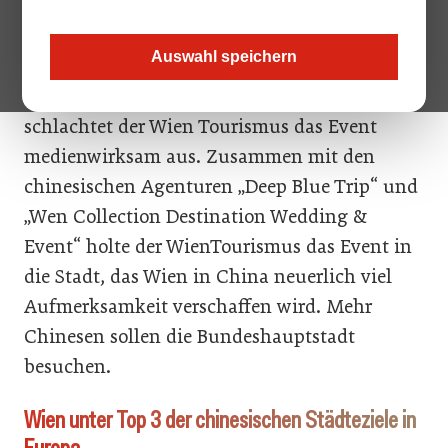
Wien das Ja-Wort. Die Hochzeit samt
begleitendem Fotoshooting war mehrere
Auswahl speichern
Monate im Voraus unter strengster
Geheimhaltung geplant worden. Jetzt
schlachtet der Wien Tourismus das Event
medienwirksam aus. Zusammen mit den
chinesischen Agenturen „Deep Blue Trip“ und
„Wen Collection Destination Wedding &
Event“ holte der WienTourismus das Event in
die Stadt, das Wien in China neuerlich viel
Aufmerksamkeit verschaffen wird. Mehr
Chinesen sollen die Bundeshauptstadt
besuchen.
Wien unter Top 3 der chinesischen Städteziele in
Europa