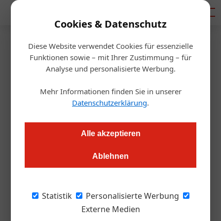
Mediadaten
Cookies & Datenschutz
Diese Website verwendet Cookies für essenzielle
Startseite
/
Gastro & Hotel
Funktionen sowie – mit Ihrer Zustimmung – für
Tourismus-Coup? Chinesische
Analyse und personalisierte Werbung.
TV-Stars heiraten in Wien
Mehr Informationen finden Sie in unserer
Datenschutzerklärung
.
Redaktion
21.11.2018, 14:07 Uhr
Alle akzeptieren
Die Hochzeit der chinesischen TV-Stars Tiffany Tang und Luo
Ablehnen
Jin wird als Imagewerbung für Wien inszeniert.
Die chinesischen TV-Stars Tiffany Tang und
Statistik
Personalisierte Werbung
Luo Jin gaben sich vergangenen Sonntag in
Externe Medien