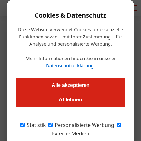
Mediadaten
Cookies & Datenschutz
Diese Website verwendet Cookies für essenzielle
Startseite
/
Gastro & Hotel
Funktionen sowie – mit Ihrer Zustimmung – für
Gastronomie
Analyse und personalisierte Werbung.
Trinkgeld bleibt Trinkgeld – und
Mehr Informationen finden Sie in unserer
kein Fall für den Fiskus
Datenschutzerklärung
.
Redaktion.OEGZ
03.07.2025, 09:49 Uhr
Alle akzeptieren
Ablehnen
In Österreich zahlt man noch immer Sozialabgaben auf das,
was Gäste freiwillig geben. Der Wirtschaftsverband Unos will
das kippen – mit einer Petition, die jetzt startet.
Statistik
Personalisierte Werbung
Externe Medien