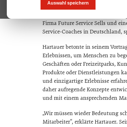
Auswahl speichern
ein inspirierender Vortrag zum Th
die nächste Generation“ statt. Han
Firma Future Service Sells und ein
Service-Coaches in Deutschland, s
Hartauer betonte in seinem Vortr
Erlebnissen, um Menschen zu begei
Geschäften oder Freizeitparks, K
Produkte oder Dienstleistungen ka
und einzigartige Erlebnisse erfa
daher aufregende Konzepte entwick
und mit einem ansprechenden Mar
„Wir müssen wieder Bedeutung scha
Mitarbeiter“, erklärte Hartauer. S