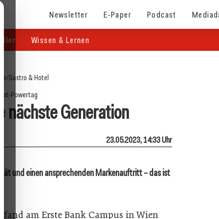
Newsletter
E-Paper
Podcast
Mediad
eller
Wissen & Lernen
ite
/
Gastro & Hotel
ast-Powertag
ie nächste Generation
23.05.2023, 14:33 Uhr
tät und einen ansprechenden Markenauftritt – das ist
.
 fand am Erste Bank Campus in Wien