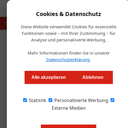
Cookies & Datenschutz
Touristik
Gastronomie
Hotellerie
Handel & Herst
Diese Website verwendet Cookies für essenzielle
Funktionen sowie – mit Ihrer Zustimmung – für
Analyse und personalisierte Werbung.
Startse
Mehr Informationen finden Sie in unserer
Hog
Datenschutzerklärung
.
Tourismus für d
Alle akzeptieren
Ablehnen
Alexander Grübling
Statistik
Personalisierte Werbung
Hogast-Powertag in Wien: Emotionen, Kreativi
es, was Hoteliers und Gastronomen benötigen
Externe Medien
Im Rahmen des hogast-Powertages