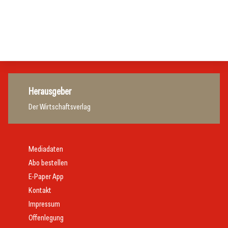
Gastronomie
Initiative zu Bargeldkultur in der Gastronomie
Gastronomie
Gastronomie
Gastronomie
Herausgeber
Der Wirtschaftsverlag
Mediadaten
Abo bestellen
E-Paper App
Kontakt
Impressum
Offenlegung