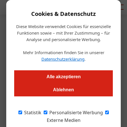
Mediadaten
Cookies & Datenschutz
Diese Website verwendet Cookies für essenzielle
Startseite
/
Gastro & Hotel
Funktionen sowie – mit Ihrer Zustimmung – für
Ausbildung
Analyse und personalisierte Werbung.
Rettet die Lehre!
Mehr Informationen finden Sie in unserer
Datenschutzerklärung
.
Alexander Grübling
17.10.2024, 10:01 Uhr
Alle akzeptieren
Die Zahl der Lehrlinge in Österreich bricht weiter ein.
Besonders betroffen: der Tourismus. Der Fachkräftemangel
Ablehnen
bedroht eine ganze Branche. Welche Wege führen aus der
Misere? Wir präsentieren die besten Konzepte.
Statistik
Personalisierte Werbung
Externe Medien
Die Zahlen sind alarmierend: Österreich