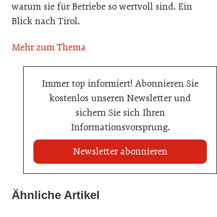
warum sie für Betriebe so wertvoll sind. Ein
Blick nach Tirol.
Mehr zum Thema
Immer top informiert! Abonnieren Sie
kostenlos unseren Newsletter und
sichern Sie sich Ihren
Informationsvorsprung.
Newsletter abonnieren
21. Juli 2026
21. Juli 2026
War die Fußball-WM 2026 für Ihren Betrieb ein
Ähnliche Artikel
Stipendium für Nachwuchstalent in der Wiener
Geschäft?
20. Juli 2026