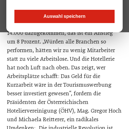
Seit 2008 gingen in Produktionsbetrieben
19.000 Arbeitsplätze verloren, in der
Auswahl speichern
Finanzbranche 2.600. Im Tourismus sind
14.000 dazugekommen, das ist ein Anstieg
um 8 Prozent. „Würden alle Branchen so
performen, hätten wir zu wenig Mitarbeiter
statt zu viele Arbeitslose. Und die Hotellerie
hat noch Luft nach oben. Das zeigt, wer
Arbeitsplätze schafft: Das Geld für die
Kurzarbeit wäre in der Tourismuswerbung
besser investiert gewesen“, fordern die
Präsidenten der Österreichischen
Hoteliervereinigung (ÖHV), Mag. Gregor Hoch
und Michaela Reitterer, ein radikales
Umdenken: „Die industrielle Revolution ist