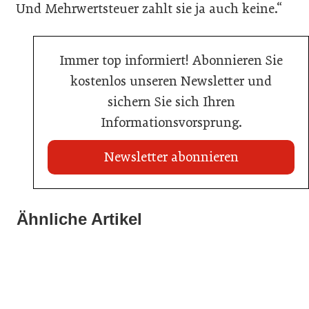
Und Mehrwertsteuer zahlt sie ja auch keine.“
Immer top informiert! Abonnieren Sie
kostenlos unseren Newsletter und
sichern Sie sich Ihren
Informationsvorsprung.
Newsletter abonnieren
22. Juli 2026
Travel Start-up Night 2026: Beste Tourismus-Idee
Ähnliche Artikel
22. Juli 2026
gesucht
20. Juli 2026
MCI-Professorin erhält internationale Auszeichnung
Zillertalbahn: Diesel hat ausgedient
Tourismusbranche
Tourismusbranche
Tourismusbranche