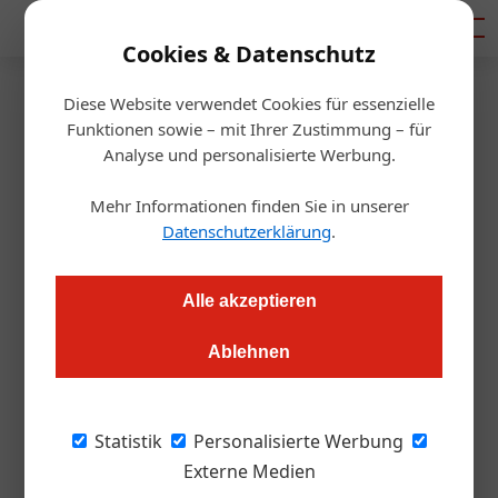
Mediadaten
Cookies & Datenschutz
Diese Website verwendet Cookies für essenzielle
Startseite
/
Gastro & Hotel
Funktionen sowie – mit Ihrer Zustimmung – für
Tourismus schafft
Analyse und personalisierte Werbung.
Arbeitsplätze in Österreich
Mehr Informationen finden Sie in unserer
Datenschutzerklärung
.
Redaktion.OEGZ
04.03.2013, 00:00 Uhr
Alle akzeptieren
Wien. Die Konzentration der Wirtschafts- und
Ablehnen
Arbeitsmarktpolitik auf Industrie und Banken rächt sich:
Während die Zahl der Mitarbeiter dort ständig sinkt, könnte
sie im Tourismus noch stärker steigen. Für die ÖHV ist damit
Statistik
Personalisierte Werbung
die Industrie-Ära eindeutig zu Ende.
Externe Medien