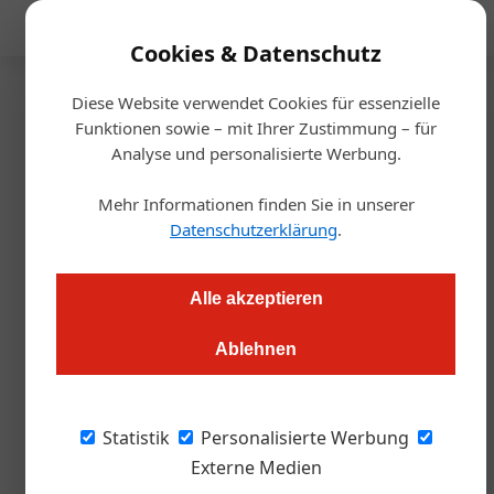
Mediadaten
Cookies & Datenschutz
Diese Website verwendet Cookies für essenzielle
Startseite
/
Tourismusbranche
Funktionen sowie – mit Ihrer Zustimmung – für
100 Jahre Rax-Seilbahn:
Analyse und personalisierte Werbung.
Jubiläumsfestakt würdigt
Mehr Informationen finden Sie in unserer
Datenschutzerklärung
.
österreichisches Pionierprojekt
Alle akzeptieren
Redaktion.OEGZ
10.06.2026, 09:15 Uhr
Ablehnen
Mit einem Festakt im Schloss Reichenau hat die Rax-Seilbahn
ihr 100-jähriges Bestehen gefeiert. Mehr als 350 Gäste aus
Statistik
Personalisierte Werbung
Politik, Tourismus, Wirtschaft, Kultur und Medien nahmen an
Externe Medien
der Veranstaltung teil und würdigten die Bedeutung der