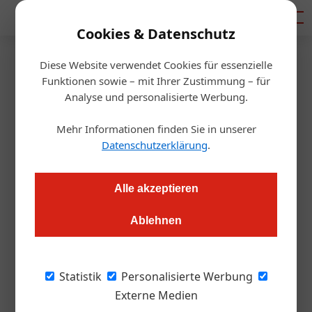
Mediadaten
Cookies & Datenschutz
Diese Website verwendet Cookies für essenzielle
Startseite
/
Tourismusbranche
Funktionen sowie – mit Ihrer Zustimmung – für
Tourismus
Analyse und personalisierte Werbung.
Filzmoos will zeigen, wie Kunst
Mehr Informationen finden Sie in unserer
zum Tourismusfaktor wird
Datenschutzerklärung
.
Redaktion.OEGZ
28.08.2025, 10:07 Uhr
Alle akzeptieren
Ablehnen
Im Rahmen des Mountain-Art project 2025 bespielen 20
Kunstschaffende den Ort und Ausstellungen werden zu
Wanderzielen. Kann Kunst die Aufenthaltsdauer verlängern
Statistik
Personalisierte Werbung
und neue Gästeschichten ansprechen?
Externe Medien