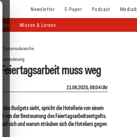
Newsletter
E-Paper
Podcast
Mediad
eller
Wissen & Lernen
e
/
Tourismusbranche
etzesänderung
f Feiertagsarbeit muss weg
11.08.2025, 08:04 Uhr
 des Budgets sieht, spricht die Hotellerie von einem
ist von der Besteuerung des Feiertagsarbeitsentgelts.
auf sich und warum sträuben sich die Hoteliers gegen