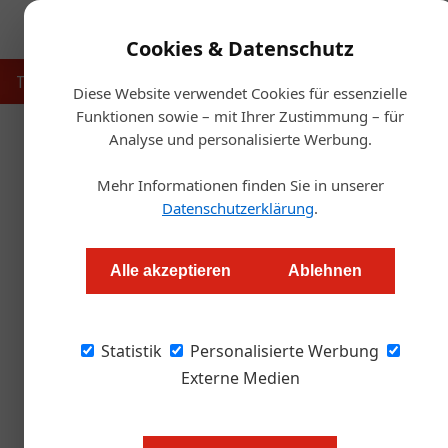
Cookies & Datenschutz
Touristik
Gastronomie
Hotellerie
Handel & Herst
Diese Website verwendet Cookies für essenzielle
Funktionen sowie – mit Ihrer Zustimmung – für
Analyse und personalisierte Werbung.
Startseit
Mehr Informationen finden Sie in unserer
Ges
Datenschutzerklärung
.
Hotellerie: Steuer au
Alle akzeptieren
Ablehnen
Redaktion.OEGZ
Statistik
Personalisierte Werbung
Während der Staat Potenzial zur Aufbesserung
„Anschlag“ auf die Mitarbeitenden. Die Rede 
Externe Medien
Doch was hat es mit der neuen Regelung dazu 
die neuen Bestimmungen?