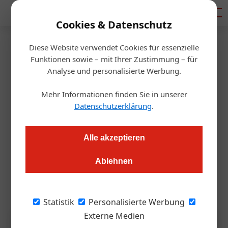
Mediadaten
Cookies & Datenschutz
Diese Website verwendet Cookies für essenzielle
Startseite
/
Tourismusbranche
Funktionen sowie – mit Ihrer Zustimmung – für
KI im Tourismus: Barcamp
Analyse und personalisierte Werbung.
bietet Antworten
Mehr Informationen finden Sie in unserer
Datenschutzerklärung
.
Alexander Grübling
27.02.2025, 11:37 Uhr
Alle akzeptieren
Das pittoreske Heilbronn wird vom 23. bis 25. Mai 2025 zum
Ablehnen
Treffpunkt für praxisnahe KI-Lösungen in der
Tourismusbranche. Jetzt anmelden!
Statistik
Personalisierte Werbung
Externe Medien