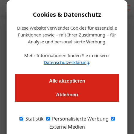
Mediadaten
Cookies & Datenschutz
Diese Website verwendet Cookies für essenzielle
Startseite
/
Tourismusbranche
Funktionen sowie – mit Ihrer Zustimmung – für
Event
Analyse und personalisierte Werbung.
Steiermark-Frühling 2025 am
Mehr Informationen finden Sie in unserer
Wiener Rathausplatz
Datenschutzerklärung
.
Redaktion.OEGZ
29.01.2025, 08:22 Uhr
Alle akzeptieren
Ablehnen
Von 27. bis 30. März 2025 bringt der Steiermark-Frühling
wieder steirisches Lebensgefühl auf den Wiener
Rathausplatz. Veranstaltet von der Steirischen Tourismus und
Statistik
Personalisierte Werbung
Standortmarketing, präsentieren sich die elf Erlebnisregionen
Externe Medien
mit Kulinarik, Urlaubstipps und Tradition.