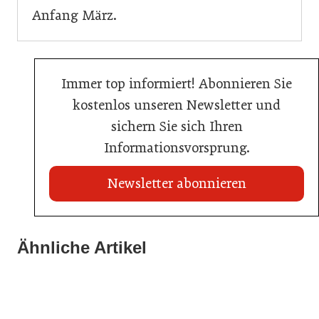
Anfang März.
Immer top informiert! Abonnieren Sie
kostenlos unseren Newsletter und
sichern Sie sich Ihren
Informationsvorsprung.
Newsletter abonnieren
22. Juli 2026
Travel Start-up Night 2026: Beste Tourismus-Idee
Ähnliche Artikel
22. Juli 2026
gesucht
20. Juli 2026
MCI-Professorin erhält internationale Auszeichnung
Zillertalbahn: Diesel hat ausgedient
Tourismusbranche