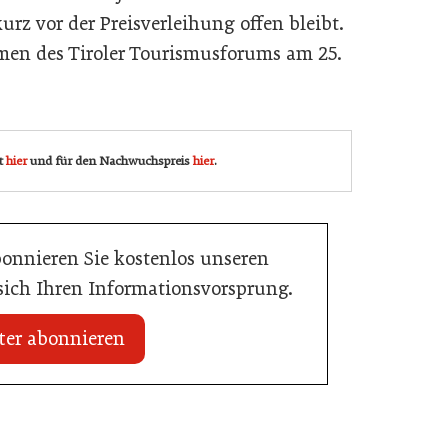
rz vor der Preisverleihung offen bleibt.
men des Tiroler Tourismusforums am 25.
gt
hier
und für den Nachwuchspreis
hier
.
bonnieren Sie kostenlos unseren
 sich Ihren Informationsvorsprung.
ter abonnieren
 erhält internationale
20. Juli 2026