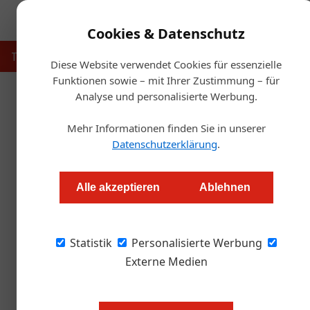
Cookies & Datenschutz
Touristik
Gastronomie
Hotellerie
Handel & Herst
Diese Website verwendet Cookies für essenzielle
Funktionen sowie – mit Ihrer Zustimmung – für
Analyse und personalisierte Werbung.
Startseit
Mehr Informationen finden Sie in unserer
A
Datenschutzerklärung
.
Tirol Touristica 20
Alle akzeptieren
Ablehnen
Redaktion.OEGZ
Statistik
Personalisierte Werbung
Ob innovative Tourismusprojekte oder vision
sucht auch 2025 wieder nach herausragenden 
Externe Medien
ausgezeichnet werden. Die Einreichfrist endet 