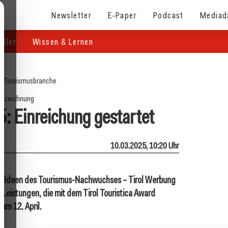
Newsletter
E-Paper
Podcast
Mediad
eller
Wissen & Lernen
e
/
Tourismusbranche
uszeichnung
25: Einreichung gestartet
10.03.2025, 10:20 Uhr
äre Ideen des Tourismus-Nachwuchses – Tirol Werbung
Leistungen, die mit dem Tirol Touristica Award
am 12. April.