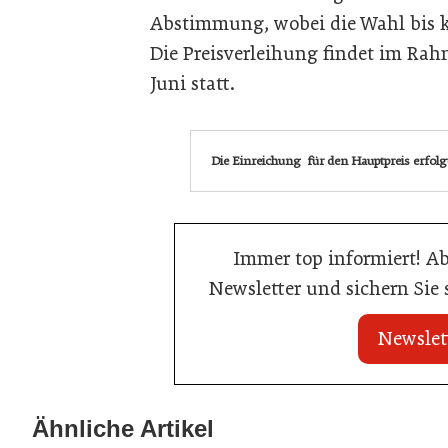
Abstimmung, wobei die Wahl bis ku
Die Preisverleihung findet im Rah
Juni statt.
Die Einreichung für den Hauptpreis erfol
Immer top informiert! A
Newsletter und sichern Sie
Newslet
22. Juli 2026
22. Juli 2026
MCI-Professorin
Travel Start-up Night 2026: Beste
Ähnliche Artikel