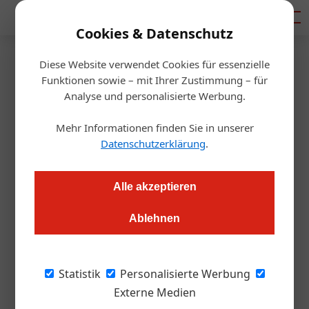
Mediadaten
Cookies & Datenschutz
Diese Website verwendet Cookies für essenzielle
Startseite
/
Tourismusbranche
Funktionen sowie – mit Ihrer Zustimmung – für
Tourismuspolitik
Analyse und personalisierte Werbung.
Tourismus: Update für den
Mehr Informationen finden Sie in unserer
„Plan T“
Datenschutzerklärung
.
Redaktion.OEGZ
09.07.2025, 07:14 Uhr
Alle akzeptieren
Ablehnen
Staatssekretärin Zehetner nennt den Tourismus einen
„starken Motor“ – doch hinter den Rekordzahlen lauern alte
und neue Probleme. Nun wird der „Plan T“ überarbeitet. Wer
Statistik
Personalisierte Werbung
mitreden will, hat jetzt die Chance dazu.
Externe Medien