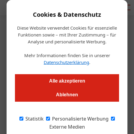
Mediadaten
Cookies & Datenschutz
Diese Website verwendet Cookies für essenzielle
Startseite
/
Tourismusbranche
Funktionen sowie – mit Ihrer Zustimmung – für
Tourismus
Analyse und personalisierte Werbung.
Wien: Hohe Gebühren
Mehr Informationen finden Sie in unserer
gefährden
Datenschutzerklärung
.
Tourismusattraktivität
Alle akzeptieren
Redaktion.OEGZ
23.09.2025, 06:43 Uhr
Ablehnen
Die Bundeshauptstadt kämpft mit steigenden Abgaben, die
Statistik
Personalisierte Werbung
die Wettbewerbsfähigkeit des Standorts im internationalen
Externe Medien
Vergleich schwächen. Reisebüros und Veranstalter schlagen