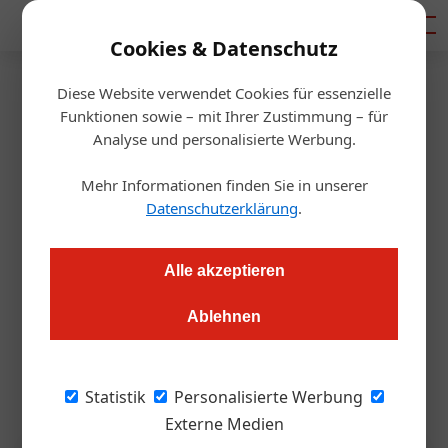
Mediadaten
Cookies & Datenschutz
Diese Website verwendet Cookies für essenzielle
Startseite
/
Tourismusbranche
Funktionen sowie – mit Ihrer Zustimmung – für
Tourismus
Analyse und personalisierte Werbung.
Wiener Ballsaison bringt 235
Mehr Informationen finden Sie in unserer
Millionen Euro Umsatz
Datenschutzerklärung
.
Redaktion.OEGZ
06.11.2025, 06:38 Uhr
Alle akzeptieren
Ablehnen
Die Wiener Ballsaison 2025-2026 wird 600.000 Gäste in die
Hauptstadt locken und zunehmend zur wirtschaftlichen
Schlüsselkomponente.
Statistik
Personalisierte Werbung
Externe Medien