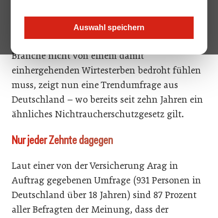
Im Mai 2018 wird es auch in Österreich ernst.
Dann gilt das allgemeine Rauchverbot auch
Auswahl speichern
in heimischen Gaststätten. Dass sich die
Branche nicht von einem damit
einhergehenden Wirtesterben bedroht fühlen
muss, zeigt nun eine Trendumfrage aus
Deutschland – wo bereits seit zehn Jahren ein
ähnliches Nichtraucherschutzgesetz gilt.
Nur jeder Zehnte dagegen
Laut einer von der Versicherung Arag in
Auftrag gegebenen Umfrage (931 Personen in
Deutschland über 18 Jahren) sind 87 Prozent
aller Befragten der Meinung, dass der