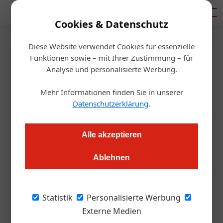
Mediadaten
Cookies & Datenschutz
Diese Website verwendet Cookies für essenzielle
Startseite
/
Gastro & Hotel
Funktionen sowie – mit Ihrer Zustimmung – für
Umfrage aus D: Rauchverbot
Analyse und personalisierte Werbung.
nützt Gastronomie
Mehr Informationen finden Sie in unserer
Datenschutzerklärung
.
Daniel Nutz
28.03.2017, 14:34 Uhr
Alle akzeptieren
Gastronomen müssen sich nicht vor dem 2018 kommenden
Ablehnen
Rauchverbot fürchten. Zumindest nicht, wenn die Gäste
ähnlich ticken wie in Deutschland. Dort zeigt eine Umfrage
des Versicherungsunternehmens Arag, dass das Rauchverbot
Statistik
Personalisierte Werbung
in Lokalen breit akzeptiert wird und sogar den Wirten nützt
Externe Medien