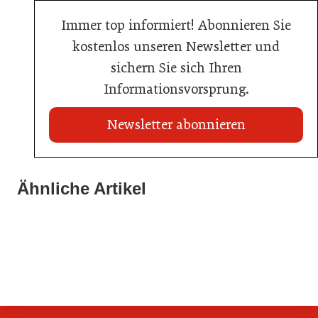
Immer top informiert! Abonnieren Sie
kostenlos unseren Newsletter und
sichern Sie sich Ihren
Informationsvorsprung.
Newsletter abonnieren
21. Juli 2026
21. Juli 2026
War die Fußball-WM 2026 für Ihren Betrieb ein
Ähnliche Artikel
Stipendium für Nachwuchstalent in der Wiener
Geschäft?
20. Juli 2026
Gastronomie
Initiative zu Bargeldkultur in der Gastronomie
Gastronomie
Gastronomie
Gastronomie