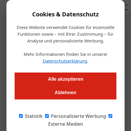
Mediadaten
Cookies & Datenschutz
Diese Website verwendet Cookies für essenzielle
Startseite
/
Gastro & Hotel
Funktionen sowie – mit Ihrer Zustimmung – für
Umfrage der Woche: Braucht
Analyse und personalisierte Werbung.
Österreich einen Guide
Mehr Informationen finden Sie in unserer
Datenschutzerklärung
.
Michelin?
Alle akzeptieren
Ute Fuith
03.11.2021, 16:07 Uhr
Ablehnen
Die ÖGZ hat sich durch Topköch*innen des Landes gerufen.
Hier die Antworten.
Statistik
Personalisierte Werbung
Externe Medien