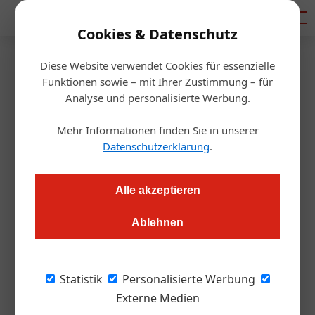
Mediadaten
Cookies & Datenschutz
Diese Website verwendet Cookies für essenzielle
Startseite
/
Gastro & Hotel
Funktionen sowie – mit Ihrer Zustimmung – für
Umsatzentschädigung für
Analyse und personalisierte Werbung.
Betriebe
Mehr Informationen finden Sie in unserer
Datenschutzerklärung
.
Redaktion.OEGZ
02.11.2020, 10:06 Uhr
Alle akzeptieren
Gastronomie und Hotellerie werden die Umsatzausfälle
Ablehnen
teilweise entschädigt. Hier die Infos.
Rasche und unbürokratische Abwicklung
Statistik
Personalisierte Werbung
über
FinanzOnline
Externe Medien
.