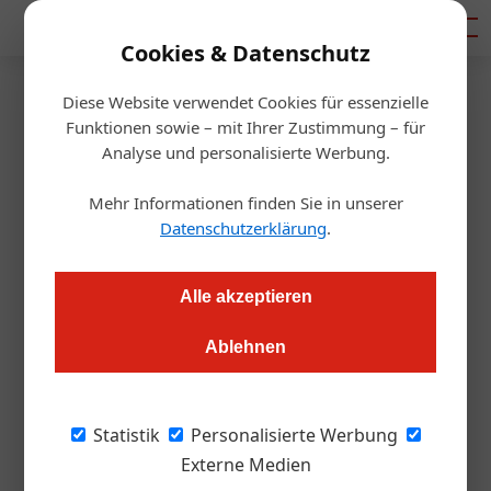
Mediadaten
Cookies & Datenschutz
Diese Website verwendet Cookies für essenzielle
Startseite
/
Gastro & Hotel
Funktionen sowie – mit Ihrer Zustimmung – für
Vamed übernimmt
Analyse und personalisierte Werbung.
Buchpatenschaften
Mehr Informationen finden Sie in unserer
Datenschutzerklärung
.
Redaktion.OEGZ
09.10.2012, 00:00 Uhr
Alle akzeptieren
Wien. Der Marktführer im heimischen Thermen- und
Ablehnen
Gesundheitsbereich unterstützt die Österreichische
Nationalbibliothek und startet die zweite „Festwoche des
Lesens“ in allen acht Resorts.
Statistik
Personalisierte Werbung
Externe Medien
Die Vamed Vitaly World ist der größte