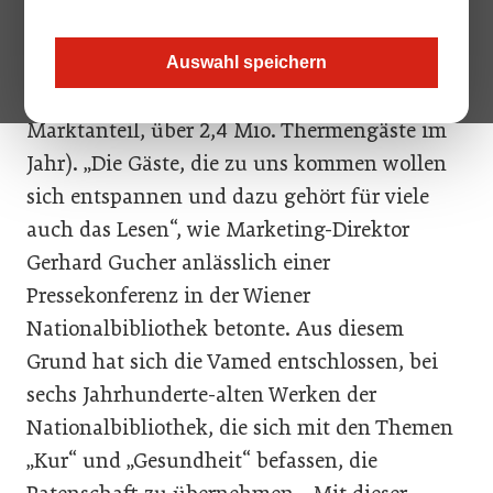
Gesundheitsanbieter der Welt und mit acht
Anlagen auch in Österreich Marktführer im
Auswahl speichern
Wellness- und Spa-Bereich (29 Prozent
Marktanteil, über 2,4 Mio. Thermengäste im
Jahr). „Die Gäste, die zu uns kommen wollen
sich entspannen und dazu gehört für viele
auch das Lesen“, wie Marketing-Direktor
Gerhard Gucher anlässlich einer
Pressekonferenz in der Wiener
Nationalbibliothek betonte. Aus diesem
Grund hat sich die Vamed entschlossen, bei
sechs Jahrhunderte-alten Werken der
Nationalbibliothek, die sich mit den Themen
„Kur“ und „Gesundheit“ befassen, die