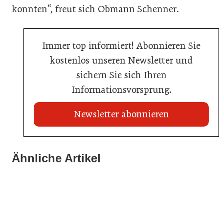
konnten“, freut sich Obmann Schenner.
Immer top informiert! Abonnieren Sie
kostenlos unseren Newsletter und
sichern Sie sich Ihren
Informationsvorsprung.
Newsletter abonnieren
21. Juli 2026
21. Juli 2026
War die Fußball-WM 2026 für Ihren Betrieb ein
Ähnliche Artikel
Stipendium für Nachwuchstalent in der Wiener
Geschäft?
20. Juli 2026
Gastronomie
Initiative zu Bargeldkultur in der Gastronomie
Gastronomie
Gastronomie