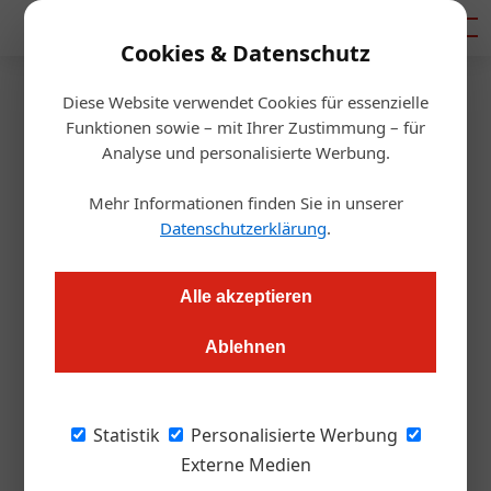
Mediadaten
Cookies & Datenschutz
Diese Website verwendet Cookies für essenzielle
Startseite
/
Gastro & Hotel
Funktionen sowie – mit Ihrer Zustimmung – für
Verschiebung der
Analyse und personalisierte Werbung.
Semesterferien 2008
Mehr Informationen finden Sie in unserer
Datenschutzerklärung
.
Redaktion.OEGZ
16.06.2006, 09:05 Uhr
Alle akzeptieren
Ablehnen
„Wenn alle Winterurlauber auf einmal Hotels
und Schipisten stürmen, dann hat niemand
Statistik
Personalisierte Werbung
mehr was davon“ bringt es Hans Schenner,
Externe Medien
Obmann der Bundessparte Tourismus und