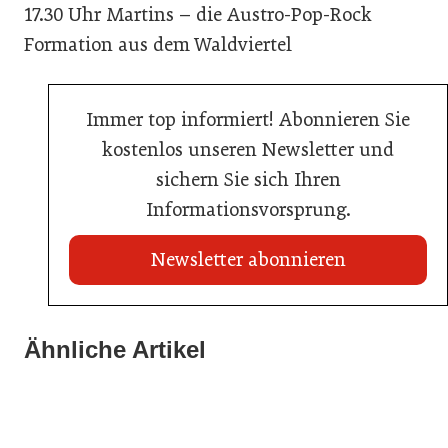
17.30 Uhr Martins – die Austro-Pop-Rock
Formation aus dem Waldviertel
Immer top informiert! Abonnieren Sie
kostenlos unseren Newsletter und
sichern Sie sich Ihren
Informationsvorsprung.
Newsletter abonnieren
21. Juli 2026
21. Juli 2026
War die Fußball-WM 2026 für Ihren Betrieb ein
Ähnliche Artikel
Stipendium für Nachwuchstalent in der Wiener
Geschäft?
20. Juli 2026
Gastronomie
Initiative zu Bargeldkultur in der Gastronomie
Gastronomie