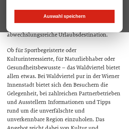
von Österreich. Auf die Besucher warten nicht
nur eine schmackhafte Küche, sondern ebenso
Auswahl speichern
kulturelle Highlights sowie regionale
Produkte und Informationen rund um die
abwechslungsreiche Urlaubsdestination.
Ob für Sportbegeisterte oder
Kulturinteressierte, für Naturliebhaber oder
Gesundheitsbewusste – das Waldviertel bietet
allen etwas. Bei Waldviertel pur in der Wiener
Innenstadt bietet sich den Besuchern die
Gelegenheit, bei zahlreichen Partnerbetrieben
und Ausstellern Informationen und Tipps
rund um die unverfälschte und
unverkennbare Region einzuholen. Das
Angebot reicht dabei von Kultur und