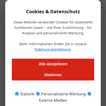
Mediadaten
Cookies & Datenschutz
Diese Website verwendet Cookies für essenzielle
Startseite
/
Gastro & Hotel
Funktionen sowie – mit Ihrer Zustimmung – für
Waldviertel pur
Analyse und personalisierte Werbung.
Mehr Informationen finden Sie in unserer
Redaktion.OEGZ
29.08.2005, 12:49 Uhr
Datenschutzerklärung
.
Alle akzeptieren
Unverfälscht und unverkennbar kommt auch
Ablehnen
heuer das Waldviertel von 29. bis 31. August in
die Wiener Innenstadt, Am Hof. Rund 60
Partnerbetriebe und Aussteller präsentieren
Statistik
Personalisierte Werbung
die Vielfalt der Region hoch oben im Norden
Externe Medien