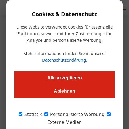
Mediadaten
Cookies & Datenschutz
Diese Website verwendet Cookies für essenzielle
Startseite
/
Gastro & Hotel
Funktionen sowie – mit Ihrer Zustimmung – für
Was das Reintesten für Hotels
Analyse und personalisierte Werbung.
und Gastronomie bringt
Mehr Informationen finden Sie in unserer
Datenschutzerklärung
.
Daniel Nutz
14.01.2021, 12:48 Uhr
Alle akzeptieren
Gäste in Hotellerie und Gastronomie werden nach dem
Ablehnen
Lockdown einen negativen Covid-Test brauchen. Ob die
Betriebe ab dem 25. Jänner aufsperren, muss bezweifelt
werden. Für die Branche wäre eine Verlängerung freilich ein
Statistik
Personalisierte Werbung
„Wahnsinn“.
Externe Medien