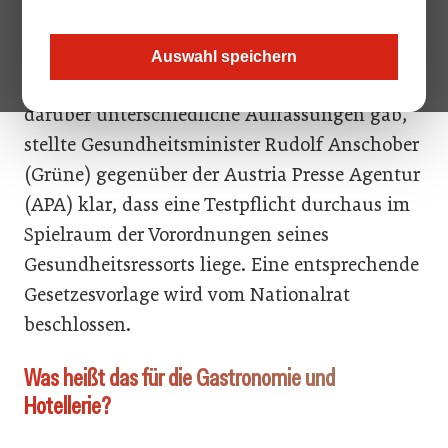
Muss es für den Zutritt in eine Gaststätte
einen negativen Covid-Test geben? Ja,
Auswahl speichern
vermutlich, lautet die Antwort. Nachdem es
darüber unterschiedliche Auffassungen gab,
stellte Gesundheitsminister Rudolf Anschober
(Grüne) gegenüber der Austria Presse Agentur
(APA) klar, dass eine Testpflicht durchaus im
Spielraum der Vorordnungen seines
Gesundheitsressorts liege. Eine entsprechende
Gesetzesvorlage wird vom Nationalrat
beschlossen.
Was heißt das für die Gastronomie und
Hotellerie?