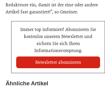
Redakteure ein, damit ist der eine oder andere
Artikel fast garantiert!“, so Gmeiner.
Immer top informiert! Abonnieren Sie
kostenlos unseren Newsletter und
sichern Sie sich Ihren
Informationsvorsprung.
Newsletter abonnieren
21. Juli 2026
21. Juli 2026
War die Fußball-WM 2026 für Ihren Betrieb ein
Ähnliche Artikel
Stipendium für Nachwuchstalent in der Wiener
Geschäft?
20. Juli 2026
Gastronomie
Initiative zu Bargeldkultur in der Gastronomie
Gastronomie