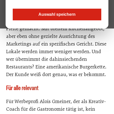
Wirkt sich das auch aufs Geschäft aus?
Natürlich! Gerade hat ein Betreiber von
Auswahl speichern
mehreren Autobahnraststätten in Österreich
Pleite gemacht. Mit breitem Küchenangebot,
aber eben ohne gezielte Ausrichtung des
Marketings auf ein spezifisches Gericht. Diese
Lokale werden immer weniger werden. Und
wer übernimmt die dahinsiechenden
Restaurants? Eine amerikanische Burgerkette.
Der Kunde weiß dort genau, was er bekommt.
Für alle relevant
Für Werbeprofi Alois Gmeiner, der als Kreativ-
Coach für die Gastronomie tätig ist, kein