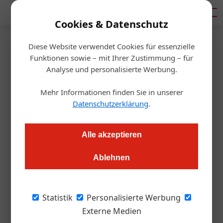
Mediadaten
Cookies & Datenschutz
Diese Website verwendet Cookies für essenzielle
Startseite
/
Gastro & Hotel
Funktionen sowie – mit Ihrer Zustimmung – für
Was ein Signature-Dish bringt
Analyse und personalisierte Werbung.
Mehr Informationen finden Sie in unserer
Daniel Nutz
07.03.2019, 14:57 Uhr
Datenschutzerklärung
.
Ein Gericht kann als perfektes Marketingtool dienen. Und das
Alle akzeptieren
nicht nur für die Spitzengastronomie.
Ablehnen
Wir leben in einer Welt der tausend
Eindrücke. Da ist es schwer, Orientierung zu
Statistik
Personalisierte Werbung
finden. Die Bilderflut auf Instagram und Co
Externe Medien
vernebelt, anstatt Durchblick zu erzeugen.