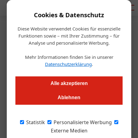
Mediadaten
Cookies & Datenschutz
Diese Website verwendet Cookies für essenzielle
Startseite
/
Gastro & Hotel
Funktionen sowie – mit Ihrer Zustimmung – für
Weintest: Der Herbst kann
Analyse und personalisierte Werbung.
kommen
Mehr Informationen finden Sie in unserer
Datenschutzerklärung
.
Redaktion.OEGZ
30.09.2005, 14:17 Uhr
Alle akzeptieren
Herbstzeit ist Pilzzeit. Aber was dazu trinken? Das war die
Ablehnen
Aufgabenstellung für unseren Herbstwein-Cup, den die ÖGZ
wieder gemeinsam mit dem Online-Magazin Wine-Times
durchführte. Ergebnis: Österreich ist ein Eldorado auch für
Statistik
Personalisierte Werbung
kräftige Weißweine.
Externe Medien