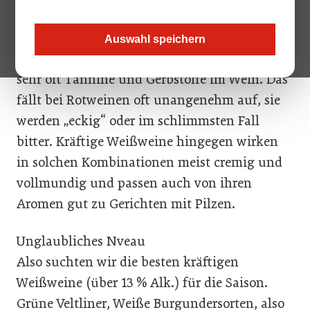
Viele Sommeliers empfehlen zu Gerichten mit
Pilzen gerne kräftige Weiße. Schwammerl,
Auswahl speichern
Pilze oder Trüffel (auch Trüffel-Öl) verstärken
sehr oft Tannine und Gerbstoffe im Wein. Das
fällt bei Rotweinen oft unangenehm auf, sie
werden „eckig“ oder im schlimmsten Fall
bitter. Kräftige Weißweine hingegen wirken
in solchen Kombinationen meist cremig und
vollmundig und passen auch von ihren
Aromen gut zu Gerichten mit Pilzen.
Unglaubliches Nveau
Also suchten wir die besten kräftigen
Weißweine (über 13 % Alk.) für die Saison.
Grüne Veltliner, Weiße Burgundersorten, also