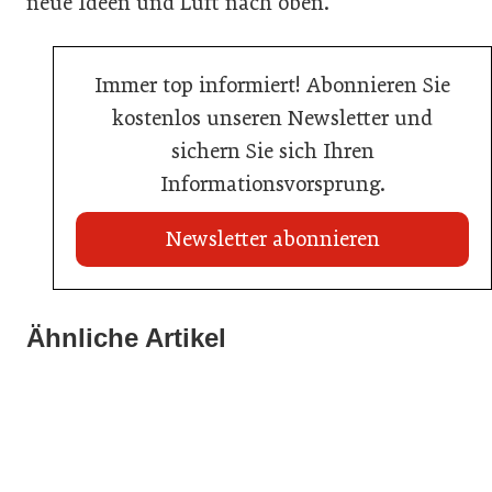
neue Ideen und Luft nach oben.“
Immer top informiert! Abonnieren Sie
kostenlos unseren Newsletter und
sichern Sie sich Ihren
Informationsvorsprung.
Newsletter abonnieren
21. Juli 2026
21. Juli 2026
War die Fußball-WM 2026 für Ihren Betrieb ein
Ähnliche Artikel
Stipendium für Nachwuchstalent in der Wiener
Geschäft?
20. Juli 2026
Gastronomie
Initiative zu Bargeldkultur in der Gastronomie
Gastronomie
Gastronomie
Gastronomie