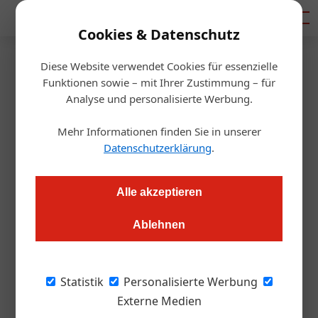
Mediadaten
Cookies & Datenschutz
Diese Website verwendet Cookies für essenzielle
Startseite
/
Gastro & Hotel
Funktionen sowie – mit Ihrer Zustimmung – für
Welche Alternativen gibt es zu
Analyse und personalisierte Werbung.
mjam und Co?
Mehr Informationen finden Sie in unserer
Datenschutzerklärung
.
Jasmin Kreulitsch
28.01.2021, 15:51 Uhr
Alle akzeptieren
Spätestens seit der ­Corona-Pandemie ist klar: Food-Delivery
Ablehnen
ist ein Thema, mit dem sich Gastronomen beschäftigen
müssen. Lieferando und mjam bieten zweifelsfrei
reibungsloses Service, sind aber teuer. Ein heimisches
Statistik
Personalisierte Werbung
Unternehmen bietet eine Alternative an
Externe Medien