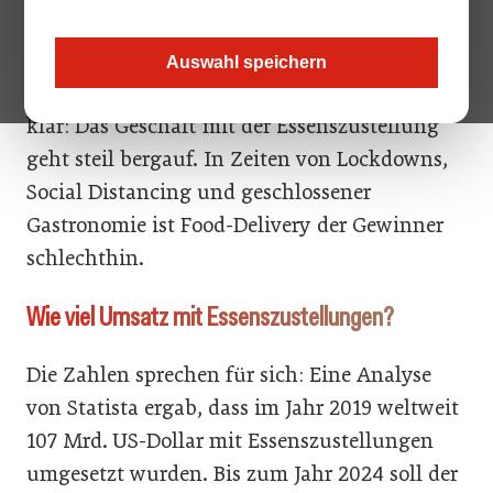
Erst waren es Bequemlichkeit, Zeitersparnis
und Abwechslung beim Essen, die Kunden
Auswahl speichern
lockte. Dann kam die Pandemie. Schnell war
klar: Das Geschäft mit der Essenszustellung
geht steil bergauf. In Zeiten von Lockdowns,
Social Distancing und geschlossener
Gastronomie ist Food-Delivery der Gewinner
schlechthin.
Wie viel Umsatz mit Essenszustellungen?
Die Zahlen sprechen für sich: Eine Analyse
von Statista ergab, dass im Jahr 2019 weltweit
107 Mrd. US-Dollar mit Essenszustellungen
umgesetzt wurden. Bis zum Jahr 2024 soll der