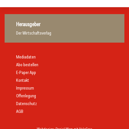
Herausgeber
Der Wirtschaftsverlag
Mediadaten
Abo bestellen
E-Paper App
Kontakt
Impressum
Offenlegung
Datenschutz
AGB
Webdesign:
Daniel Wom
mit
VeloCore