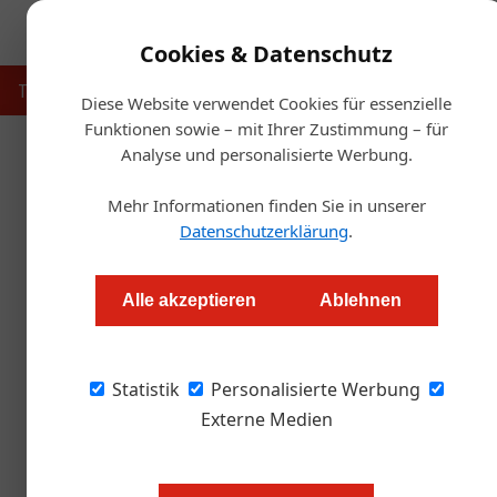
Cookies & Datenschutz
Touristik
Gastronomie
Hotellerie
Handel & Herst
Diese Website verwendet Cookies für essenzielle
Funktionen sowie – mit Ihrer Zustimmung – für
Analyse und personalisierte Werbung.
Startse
Mehr Informationen finden Sie in unserer
Krieg
Datenschutzerklärung
.
Welche Auswirkungen hat 
Alle akzeptieren
Ablehnen
Daniel Nutz
Statistik
Personalisierte Werbung
Obwohl russische Touristin*innen in aller Mund
marginale Gruppe. Noch kleiner ist der ukrain
Externe Medien
des Kriegs in der Ukraine sind aber derzeit n