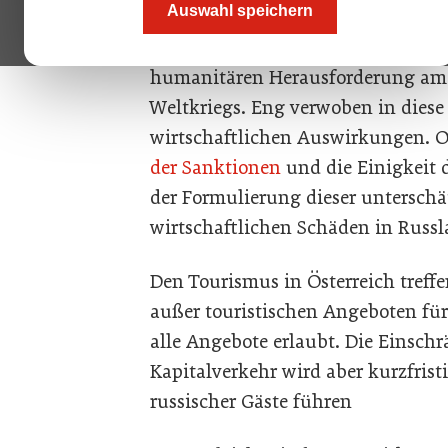
Auswahl speichern
Zuerst zählt das Menschliche. Der 
die Ukraine geografisch betrachte
humanitären Herausforderung am 
Weltkriegs. Eng verwoben in diese
wirtschaftlichen Auswirkungen. O
der Sanktionen
und die Einigkeit 
der Formulierung dieser unterschät
wirtschaftlichen Schäden in Russl
Den Tourismus in Österreich treff
außer touristischen Angeboten für
alle Angebote erlaubt. Die Einsch
Kapitalverkehr wird aber kurzfris
russischer Gäste führen