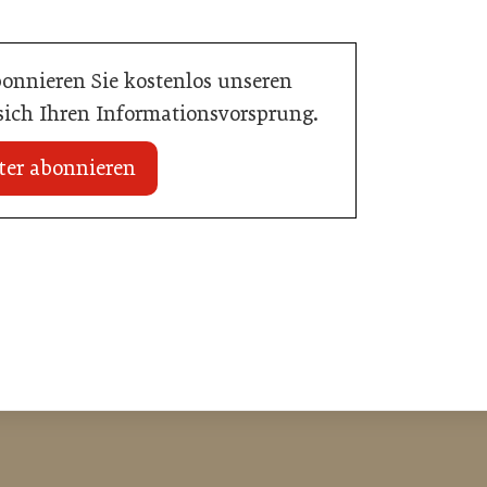
bonnieren Sie kostenlos unseren
 sich Ihren Informationsvorsprung.
ter abonnieren
 erhält internationale
20. Juli 2026
Zillertalbahn: Diesel hat ausgedient
e
Tourismusbranche