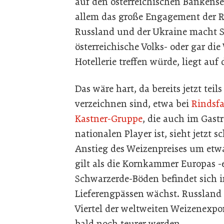
auf den österreichischen Bankense
allem das große Engagement der Ra
Russland und der Ukraine macht So
österreichische Volks- oder gar d
Hotellerie treffen würde, liegt auf
Das wäre hart, da bereits jetzt teil
verzeichnen sind, etwa bei
Rindsf
Kastner-Gruppe
, die auch im Gast
nationalen Player ist, sieht jetzt
Anstieg des Weizenpreises um etwa
gilt als die Kornkammer Europas -e
Schwarzerde-Böden befindet sich in
Lieferengpässen wächst. Russland
Viertel der weltweiten Weizenexpo
bald noch teurer werden.